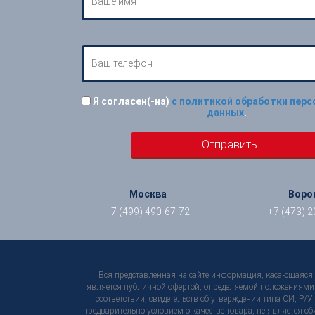
Я согласен(-на)
с политикой обработки пер
данных
.
Москва
Воро
+7 (499) 490-67-72
+7 (473) 2
Вся представленная на сайте информация, касающаяся т
является публичной офертой, определяемой положениями С
соответствии, свидетельств об утверждении типа СИ, Р/
предварительно условием о качестве товара, не является о