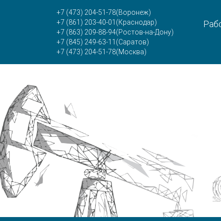
+7 (473) 204-51-78
(Воронеж)
+7 (861) 203-40-01
(Краснодар)
Рабо
+7 (863) 209-88-94
(Ростов-на-Дону)
+7 (845) 249-63-11
(Саратов)
+7 (473) 204-51-78
(Москва)