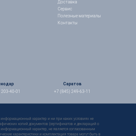
Доставка
Сервис
Полезные материалы
Контакты
снодар
Саратов
) 203-40-01
+7 (845) 249-63-11
ит информационный характер и ни при каких условиях не
афических копий документов (сертификатов и деклараций о
ьно информационный характер, не является согласованным
ические характеристики и комплектация товара могут быть в