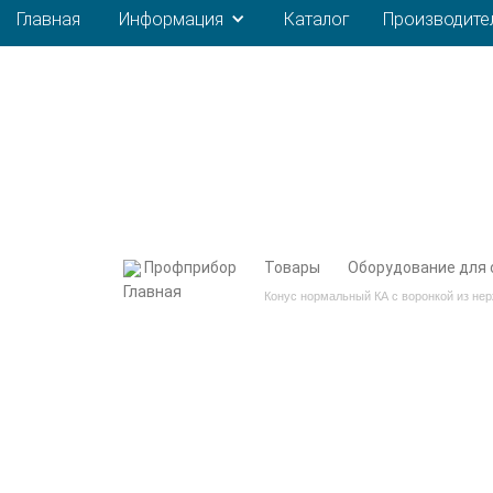
Главная
Информация
Каталог
Производите
Профприбор
Товары
Оборудование для 
Конус нормальный КА с воронкой из не