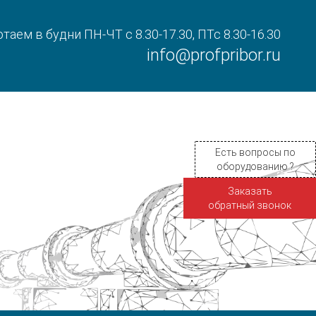
таем в будни ПН-ЧТ с 8.30-17.30, ПТс 8.30-16.30
info@profpribor.ru
Есть вопросы по
оборудованию ?
Заказать
обратный звонок