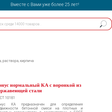
Вместе с Вами уже более 25 лет!
, раствора, кирпича
онус нормальный КА с воронкой из
ержавеющей стали
СТ 10181
онус КА
предназначен для определения
движности бетонной смеси на плотных и