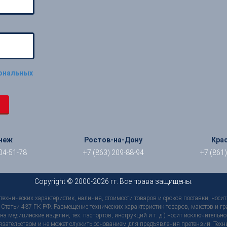
сональных
неж
Ростов-на-Дону
Кра
04-51-78
+7 (863) 209-88-94
+7 (861
Copyright © 2000-2026 гг. Все права защищены.
ехнических характеристик, наличия, стоимости товаров и сроков поставки, нос
татьи 437 ГК РФ. Размещение технических характеристик товаров, макетов и гр
У на медицинские изделия, тех. паспортов, инструкций и т. д.) носит исключител
бязательством и не может служить основанием для предъявления претензий. Техн