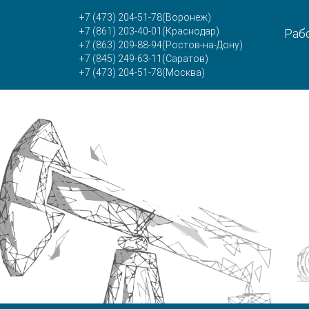
+7 (473) 204-51-78
(Воронеж)
+7 (861) 203-40-01
(Краснодар)
Рабо
+7 (863) 209-88-94
(Ростов-на-Дону)
+7 (845) 249-63-11
(Саратов)
+7 (473) 204-51-78
(Москва)