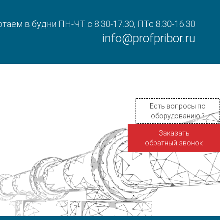
таем в будни ПН-ЧТ с 8.30-17.30, ПТс 8.30-16.30
info@profpribor.ru
Есть вопросы по
оборудованию ?
Заказать
обратный звонок