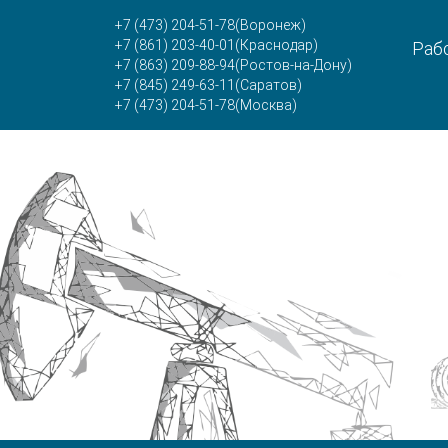
+7 (473) 204-51-78
(Воронеж)
+7 (861) 203-40-01
(Краснодар)
Рабо
+7 (863) 209-88-94
(Ростов-на-Дону)
+7 (845) 249-63-11
(Саратов)
+7 (473) 204-51-78
(Москва)