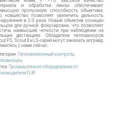
ъективом 40мм, F =1.0. Высокое качество
териала и обработки линзы обеспечивает
ивысшую пропускную способность объектива.
о новшество позволяет увеличить дальность
наружения в 2-3 раза. Новый объектив оснащен
льцом для ручной фокусировки, что позволяет
стичь наивысшей четкости при наблюдении на
льших дистанциях. Обладатели тепловизоров
out PS, Scout II и LS-серий могут заказать апгрейд.
яжитесь с нами сейчас.
тегории:
Тепловизионный контроль
,
пловизоры
тка:
Промышленное оборудование от
оизводителя FLIR