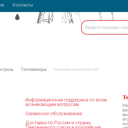
ли
Контакты
онтроль
Тепловизоры
Тепловизор Scout II Hunter 640
Те
Информационная поддержка по всем
возникающим вопросам
Но
ра
Сервисное обслуживание
вы
ег
Доставка по России и страны
ос
Таможенного союза в кратчайшие