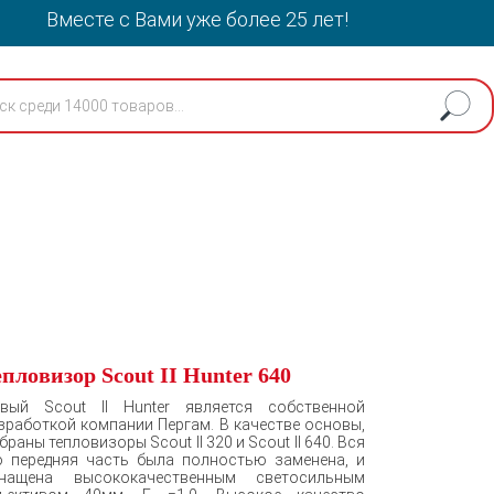
Вместе с Вами уже более 25 лет!
пловизор Scout II Hunter 640
вый Scout II Hunter является собственной
зработкой компании Пергам. В качестве основы,
браны тепловизоры Scout II 320 и Scout II 640. Вся
о передняя часть была полностью заменена, и
нащена высококачественным светосильным