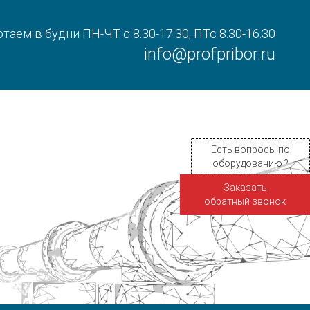
таем в будни ПН-ЧТ с 8.30-17.30, ПТс 8.30-16.30
info@profpribor.ru
Есть вопросы по
оборудованию ?
Заказать
обратный звонок