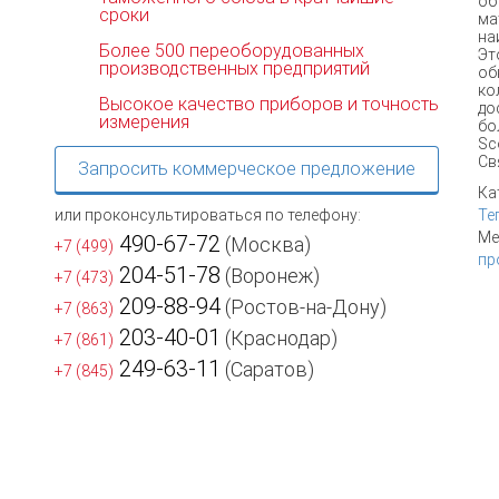
об
сроки
ма
на
Более 500 переоборудованных
Эт
производственных предприятий
об
ко
Высокое качество приборов и точность
до
измерения
бо
Sc
Св
Запросить коммерческое предложение
Ка
или проконсультироваться по телефону:
Те
Ме
490-67-72
(Москва)
+7 (499)
пр
204-51-78
(Воронеж)
+7 (473)
209-88-94
(Ростов-на-Дону)
+7 (863)
203-40-01
(Краснодар)
+7 (861)
249-63-11
(Саратов)
+7 (845)