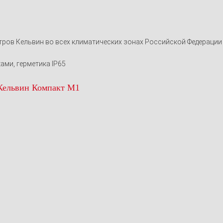
тров Кельвин во всех климатических зонах Российской Федерации
ми, герметика IP65
 Кельвин Компакт М1