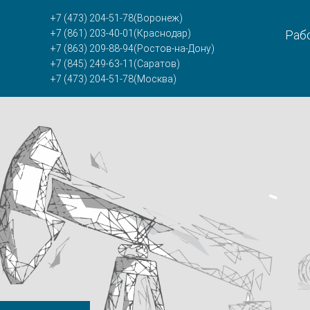
+7 (473) 204-51-78
(Воронеж)
+7 (861) 203-40-01
(Краснодар)
Рабо
+7 (863) 209-88-94
(Ростов-на-Дону)
+7 (845) 249-63-11
(Саратов)
+7 (473) 204-51-78
(Москва)