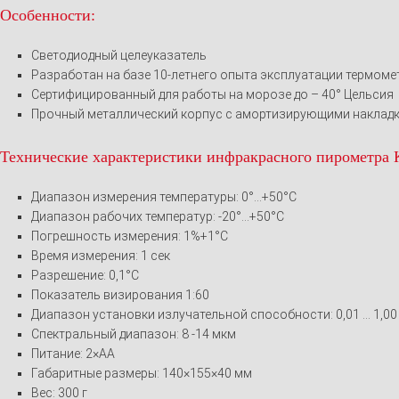
Особенности:
Светодиодный целеуказатель
Разработан на базе 10-летнего опыта эксплуатации термоме
Сертифицированный для работы на морозе до – 40° Цельсия
Прочный металлический корпус с амортизирующими накладка
Технические характеристики инфракрасного пирометра
Диапазон измерения температуры: 0°…+50°С
Диапазон рабочих температур: -20°…+50°С
Погрешность измерения: 1%+1°С
Время измерения: 1 сек
Разрешение: 0,1°С
Показатель визирования 1:60
Диапазон установки излучательной способности: 0,01 … 1,00
Спектральный диапазон: 8 -14 мкм
Питание: 2×AA
Габаритные размеры: 140×155×40 мм
Вес: 300 г