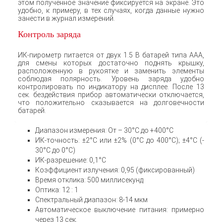
этом полученное значение фиксируется на экране. Это
удобно, к примеру, в тех случаях, когда данные нужно
занести в журнал измерений.
Контроль заряда
ИК-пирометр питается от двух 1.5 В батарей типа ААА,
для смены которых достаточно поднять крышку,
расположенную в рукоятке и заменить элементы
соблюдая полярность. Уровень заряда удобно
контролировать по индикатору на дисплее. После 13
сек. бездействия прибор автоматически отключается,
что положительно сказывается на долговечности
батарей.
Диапазон измерения: От – 30°С до +400°С
ИК-точность: ±2°С или ±2% (0°С до 400°С); ±4°С (-
30°С до 0°С)
ИК-разрешение: 0,1°С
Коэффициент излучения: 0,95 (фиксированный)
Время отклика: 500 миллисекунд
Оптика: 12 : 1
Спектральный диапазон: 8-14 мкм
Автоматическое выключение питания: примерно
через 13 сек.