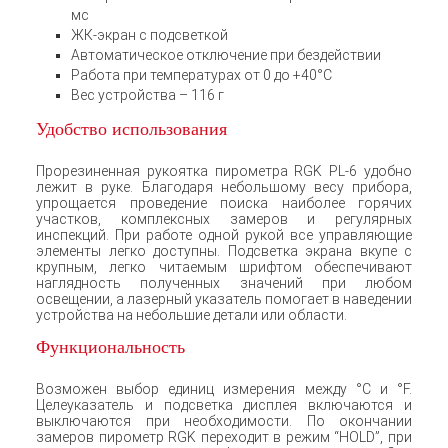
мс
ЖК-экран с подсветкой
Автоматическое отключение при бездействии
Работа при температурах от 0 до +40°C
Вес устройства – 116 г
Удобство использования
Прорезиненная рукоятка пирометра RGK PL-6 удобно
лежит в руке. Благодаря небольшому весу прибора,
упрощается проведение поиска наиболее горячих
участков, комплексных замеров и регулярных
инспекций. При работе одной рукой все управляющие
элементы легко доступны. Подсветка экрана вкупе с
крупным, легко читаемым шрифтом обеспечивают
наглядность полученных значений при любом
освещении, а лазерный указатель помогает в наведении
устройства на небольшие детали или области.
Функциональность
Возможен выбор единиц измерения между °C и °F.
Целеуказатель и подсветка дисплея включаются и
выключаются при необходимости. По окончании
замеров пирометр RGK переходит в режим “HOLD”, при