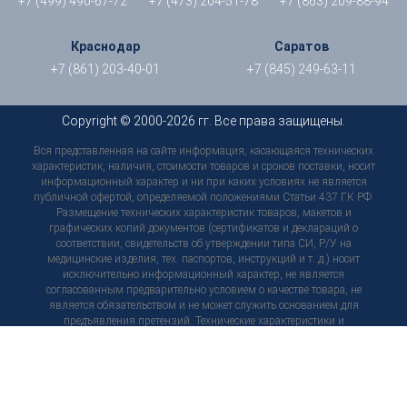
+7 (499) 490-67-72
+7 (473) 204-51-78
+7 (863) 209-88-94
Краснодар
Саратов
+7 (861) 203-40-01
+7 (845) 249-63-11
Copyright © 2000-2026 гг. Все права защищены.
Вся представленная на сайте информация, касающаяся технических
характеристик, наличия, стоимости товаров и сроков поставки, носит
информационный характер и ни при каких условиях не является
публичной офертой, определяемой положениями Статьи 437 ГК РФ.
Размещение технических характеристик товаров, макетов и
графических копий документов (сертификатов и деклараций о
соответствии, свидетельств об утверждении типа СИ, Р/У на
медицинские изделия, тех. паспортов, инструкций и т. д.) носит
исключительно информационный характер, не является
согласованным предварительно условием о качестве товара, не
является обязательством и не может служить основанием для
предъявления претензий. Технические характеристики и
комплектация товара могут быть в любой момент изменены
производителем без уведомления пользователей сайта, внешний вид
товаров и упаковки может отличаться от изображенных на сайте, в
связи с чем рекомендуем перед приобретением товара уточнить
интересующие Вас характеристики по контактам, указанным на сайте.