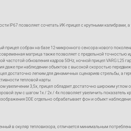
ти IP67 позволяет сочетать ИК-прицел с крупными калибрами, а 
й прицел собран на базе 12-микронного сенсора нового поколен
современная матрица также позволяет с предельной точностью и
ной частотой обновления кадров 50Hz, ночной прицел VARG L25 г
ия даже при наблюдении объектов с высокой скоростью передвиж
цел достаточно легким для динамичных сценариев стрельбы, а г
ктивности тепловой карты.
ком увеличении 3,5х, прицел обладает достаточно широким углом 
овой зум с шагом 1x / 2x / 4x позволяет увеличить показатель кр
зображения DDE отдельно обрабатывает фон и объект наблюдения
енный в окуляр тепловизора, отличается минимальным потреблени