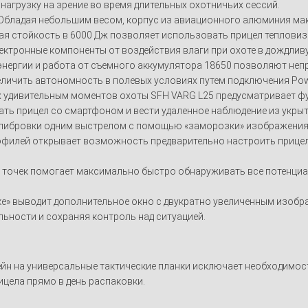
нагрузку на зрение во время длительных охотничьих сессий.
Обладая небольшим весом, корпус из авиационного алюминия ма
ая стойкость в 6000 Дж позволяет использовать прицел тепловизор
электронные компоненты от воздействия влаги при охоте в дождлив
нергии и работа от съемного аккумулятора 18650 позволяют неп
еличить автономность в полевых условиях путем подключения Pow
ых удивительным моментов охоты SFH VARG L25 предусматривает ф
ать прицел со смартфоном и вести удаленное наблюдение из укрыт
калибровки одним выстрелом с помощью «заморозки» изображения
рофилей открывает возможность предварительно настроить прице
точек помогает максимально быстро обнаруживать все потенциальн
инке» выводит дополнительное окно с двукратно увеличенным изобр
льности и сохраняя контроль над ситуацией.
йн на универсальные тактические планки исключает необходимост
ицела прямо в день распаковки.