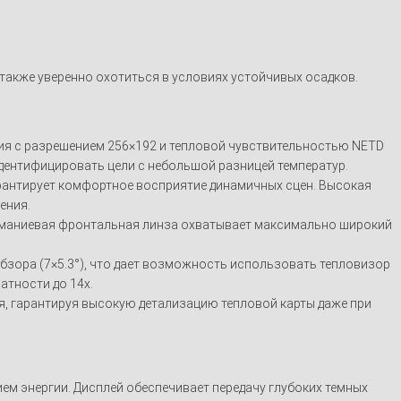
также уверенно охотиться в условиях устойчивых осадков.
ия с разрешением 256×192 и тепловой чувствительностью NETD
дентифицировать цели с небольшой разницей температур.
арантирует комфортное восприятие динамичных сцен. Высокая
ения.
ерманиевая фронтальная линза охватывает максимально широкий
обзора (7×5.3°), что дает возможность использовать тепловизор
атности до 14х.
, гарантируя высокую детализацию тепловой карты даже при
ем энергии. Дисплей обеспечивает передачу глубоких темных