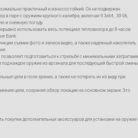
ксимально практичный и износостойкий. Он не подвержен
 в паре с оружием крупного калибра, включая 9.3х64, .30-06,
ую и снежную погоду.
рерывно использовать весь потенциал тепловизора до 8 часов.
er Bank.
ункции съемки фото и записи видео, а также надежный накопитель
ия.
 позволяет подготовиться к стрельбе с минимальными затратами
л под каждое оружие из арсенала для последующей быстрой смены
ые цели в поле зрения, а также не потерять их из виду при
ажение цели, сохраняя обзор локации на основном экране. Это
ь покупки дополнительных аксессуаров для установки на оружие