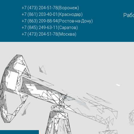
+7 (473) 204-51-78
(Воронеж)
+7 (861) 203-40-01
(Краснодар)
Рабо
+7 (863) 209-88-94
(Ростов-на-Дону)
+7 (845) 249-63-11
(Саратов)
+7 (473) 204-51-78
(Москва)