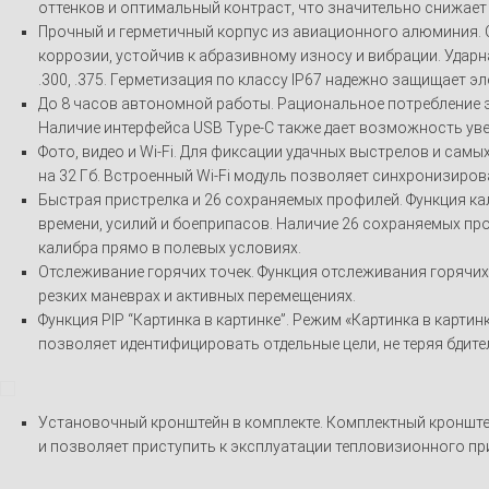
оттенков и оптимальный контраст, что значительно снижает 
Прочный и герметичный корпус из авиационного алюминия. 
коррозии, устойчив к абразивному износу и вибрации. Ударн
.300, .375. Герметизация по классу IP67 надежно защищает 
До 8 часов автономной работы. Рациональное потребление э
Наличие интерфейса USB Type-C также дает возможность ув
Фото, видео и Wi-Fi. Для фиксации удачных выстрелов и сам
на 32 Гб. Встроенный Wi-Fi модуль позволяет синхронизиров
Быстрая пристрелка и 26 сохраняемых профилей. Функция 
времени, усилий и боеприпасов. Наличие 26 сохраняемых п
калибра прямо в полевых условиях.
Отслеживание горячих точек. Функция отслеживания горячих 
резких маневрах и активных перемещениях.
Функция PIP “Картинка в картинке”. Режим «Картинка в карт
позволяет идентифицировать отдельные цели, не теряя бдите
Установочный кронштейн в комплекте. Комплектный кронште
и позволяет приступить к эксплуатации тепловизионного пр