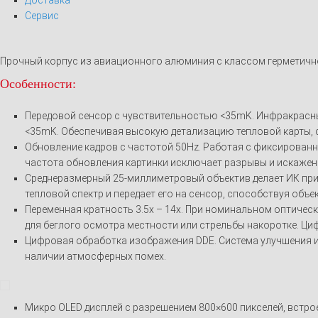
Сервис
Прочный корпус из авиационного алюминия с классом герметичнос
Особенности:
Передовой сенсор с чувствительностью <35mK. Инфракрасны
<35mK. Обеспечивая высокую детализацию тепловой карты, 
Обновление кадров с частотой 50Hz. Работая с фиксирован
частота обновления картинки исключает разрывы и искажен
Среднеразмерный 25-миллиметровый объектив делает ИК при
тепловой спектр и передает его на сенсор, способствуя объе
Переменная кратность 3.5x – 14x. При номинальном оптичес
для беглого осмотра местности или стрельбы накоротке. Цифр
Цифровая обработка изображения DDE. Система улучшения и
наличии атмосферных помех.
Микро OLED дисплей с разрешением 800×600 пикселей, встро