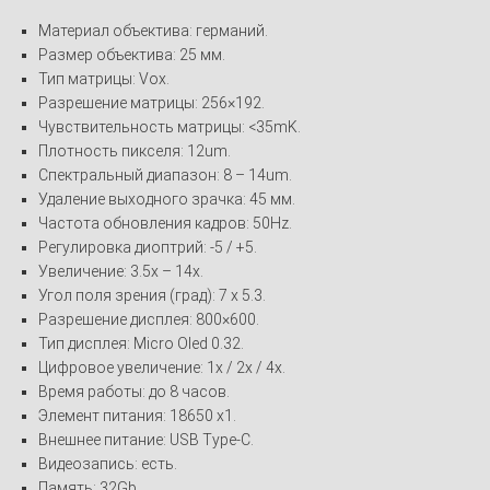
Материал объектива: германий.
Размер объектива: 25 мм.
Тип матрицы: Vox.
Разрешение матрицы: 256×192.
Чувствительность матрицы: <35mK.
Плотность пикселя: 12um.
Спектральный диапазон: 8 – 14um.
Удаление выходного зрачка: 45 мм.
Частота обновления кадров: 50Hz.
Регулировка диоптрий: -5 / +5.
Увеличение: 3.5x – 14x.
Угол поля зрения (град): 7 x 5.3.
Разрешение дисплея: 800×600.
Тип дисплея: Micro Oled 0.32.
Цифровое увеличение: 1x / 2x / 4x.
Время работы: до 8 часов.
Элемент питания: 18650 x1.
Внешнее питание: USB Type-C.
Видеозапись: есть.
Память: 32Gb.