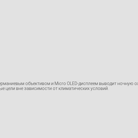
ерманиевым объективом и Micro OLED-дисплеем выводит ночную ох
е цели вне зависимости от климатических условий.