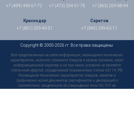
+7 (499) 490-67-72
+7 (473) 204-51-78
+7 (863) 209-88-94
Краснодар
Саратов
+7 (861) 203-40-01
+7 (845) 249-63-11
Copyright © 2000-2026 гг. Все права защищены.
Вся представленная на сайте информация, касающаяся технических
характеристик, наличия, стоимости товаров и сроков поставки, носит
информационный характер и ни при каких условиях не является
публичной офертой, определяемой положениями Статьи 437 ГК РФ.
Размещение технических характеристик товаров, макетов и
графических копий документов (сертификатов и деклараций о
соответствии, свидетельств об утверждении типа СИ, Р/У на
медицинские изделия, тех. паспортов, инструкций и т. д.) носит
исключительно информационный характер, не является
согласованным предварительно условием о качестве товара, не
является обязательством и не может служить основанием для
предъявления претензий. Технические характеристики и
комплектация товара могут быть в любой момент изменены
производителем без уведомления пользователей сайта, внешний вид
товаров и упаковки может отличаться от изображенных на сайте, в
связи с чем рекомендуем перед приобретением товара уточнить