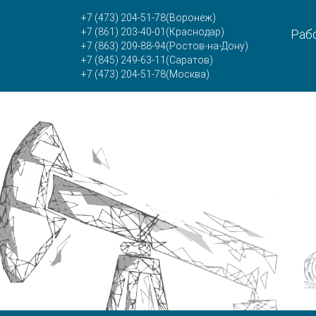
+7 (473) 204-51-78
(Воронеж)
+7 (861) 203-40-01
(Краснодар)
Рабо
+7 (863) 209-88-94
(Ростов-на-Дону)
+7 (845) 249-63-11
(Саратов)
+7 (473) 204-51-78
(Москва)