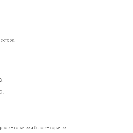
нектора.
8.
 .
ное – горячее и белое – горячее.