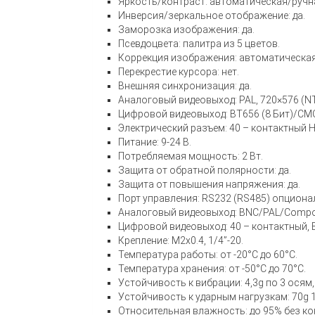
Яркость/контраст: автоматическая/ручн
Инверсия/зеркальное отображение: да.
Заморозка изображения: да.
Псевдоцвета: палитра из 5 цветов.
Коррекция изображения: автоматическая
Перекрестие курсора: нет.
Внешняя синхронизация: да.
Аналоговый видеовыход: PAL, 720×576 (N
Цифровой видеовыход: BT656 (8 Бит)/CMO
Электрический разъем: 40 – контактный H
Питание: 9-24 В.
Потребляемая мощность: 2 Вт.
Защита от обратной полярности: да.
Защита от повышения напряжения: да.
Порт управления: RS232 (RS485) опциона
Аналоговый видеовыход: BNC/PAL/Compos
Цифровой видеовыход: 40 – контактный, 
Крепление: M2x0.4, 1/4”-20.
Температура работы: от -20°С до 60°С.
Температура хранения: от -50°С до 70°С.
Устойчивость к вибрации: 4,3g по 3 осям,
Устойчивость к ударным нагрузкам: 70g 1
Относительная влажность: до 95% без ко