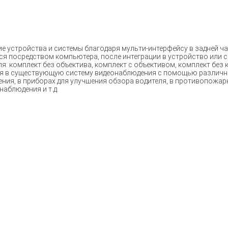
кие устройства и системы благодаря мульти-интерфейсу в задней 
ся посредством компьютера, после интеграции в устройство или се
: комплект без объектива, комплект с объективом, комплект без 
ется в существующую систему видеонаблюдения с помощью различ
ения, в приборах для улучшения обзора водителя, в противопожа
наблюдения и т.д.