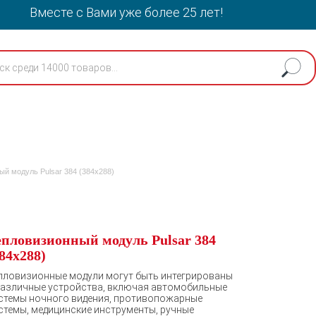
Вместе с Вами уже более 25 лет!
ый модуль Pulsar 384 (384х288)
епловизионный модуль Pulsar 384
84х288)
пловизионные модули могут быть интегрированы
различные устройства, включая автомобильные
стемы ночного видения, противопожарные
стемы, медицинские инструменты, ручные