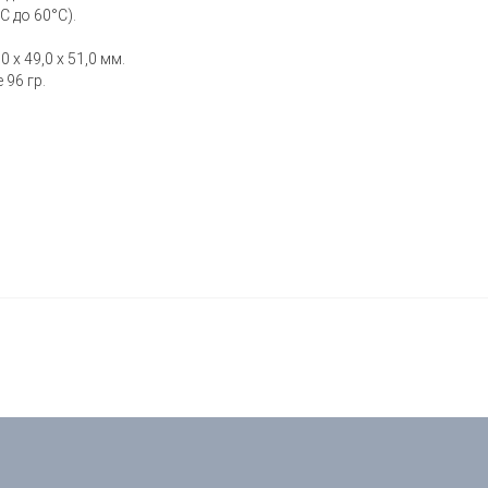
С до 60°С).
 х 49,0 х 51,0 мм.
 96 гр.