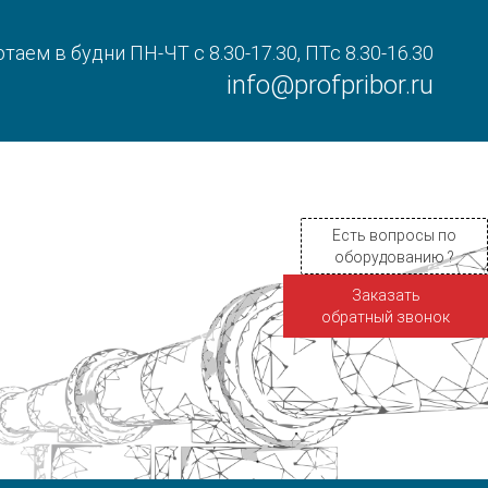
таем в будни ПН-ЧТ с 8.30-17.30, ПТс 8.30-16.30
info@profpribor.ru
Есть вопросы по
оборудованию ?
Заказать
обратный звонок