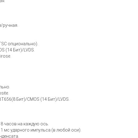
ая.
/ручная.
TSC опционально).
S (14 Бит)/LVDS.
irose.
льно.
ite.
BT656(8 Бит)/CMOS (14 Бит)/LVDS.
 8 часов на каждую ось.
1 мс ударного импульса (в любой оси).
нденсата.