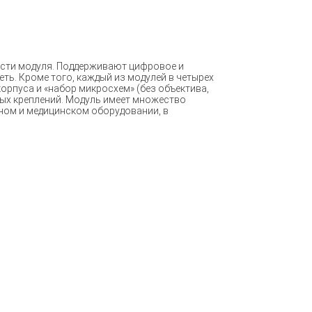
части модуля. Поддерживают цифровое и
ть. Кроме того, каждый из модулей в четырех
корпуса и «набор микросхем» (без объектива,
ных креплений. Модуль имеет множество
рном и медицинском оборудовании, в