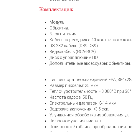
Комплектация:
Модуль.
Объектив.
Блок питания.
Кабель-переходник с 40-контактного кон
RS-232 кабель (DB9-DB9).
Видеокабель (RCA-RCA).
Диск с управляющим ПО.
Дополнительные аксессуары: объективы.
Тип сенсора: неохлаждаемый FPA, 384х28
Размер пикселей: 25 мкм.
Теплочувствительность: <0,080°С при 30°С
Частота кадров: 50 Гц.
Спектральный диапазон: 8-14 мкм.
Задержка включения: <3,5 сек.
Улучшенная обработка изображения: да.
Цифровое увеличение: нет.
Полярность/таблица преобразования: чер