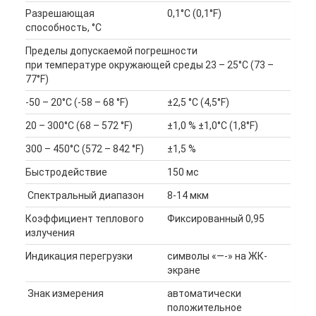
Разрешающая
0,1°C (0,1°F)
способность, °С
Пределы допускаемой погрешности
при температуре окружающей среды 23 – 25°C (73 –
77°F)
-50 – 20°C (-58 – 68 °F)
±2,5 °C (4,5°F)
20 – 300°C (68 – 572 °F)
±1,0 % ±1,0°C (1,8°F)
300 – 450°C (572 – 842 °F)
±1,5 %
Быстродействие
150 мс
Спектральный диапазон
8-14 мкм
Коэффициент теплового
Фиксированный 0,95
излучения
Индикация перегрузки
символы «—-» на ЖК-
экране
Знак измерения
автоматически
положительное