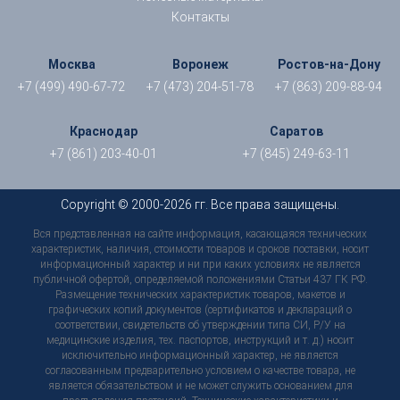
Контакты
Москва
Воронеж
Ростов-на-Дону
+7 (499) 490-67-72
+7 (473) 204-51-78
+7 (863) 209-88-94
Краснодар
Саратов
+7 (861) 203-40-01
+7 (845) 249-63-11
Copyright © 2000-2026 гг. Все права защищены.
Вся представленная на сайте информация, касающаяся технических
характеристик, наличия, стоимости товаров и сроков поставки, носит
информационный характер и ни при каких условиях не является
публичной офертой, определяемой положениями Статьи 437 ГК РФ.
Размещение технических характеристик товаров, макетов и
графических копий документов (сертификатов и деклараций о
соответствии, свидетельств об утверждении типа СИ, Р/У на
медицинские изделия, тех. паспортов, инструкций и т. д.) носит
исключительно информационный характер, не является
согласованным предварительно условием о качестве товара, не
является обязательством и не может служить основанием для