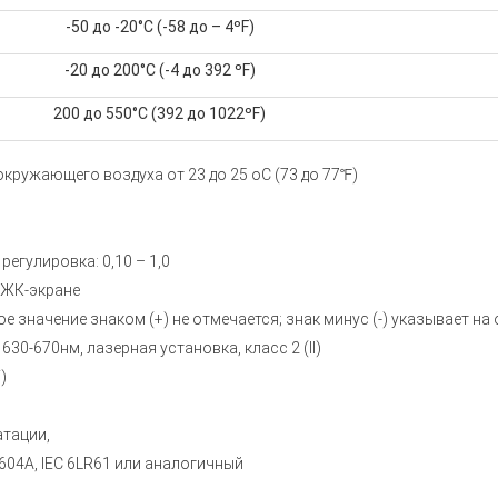
-50 до -20°C (-58 до – 4ºF)
-20 до 200°C (-4 до 392 ºF)
200 до 550°C (392 до 1022ºF)
окружающего воздуха от 23 до 25 oC (73 до 77℉)
гулировка: 0,10 – 1,0
 ЖК-экране
значение знаком (+) не отмечается; знак минус (-) указывает на
0-670нм, лазерная установка, класс 2 (II)
)
атации,
604A, IEC 6LR61 или аналогичный