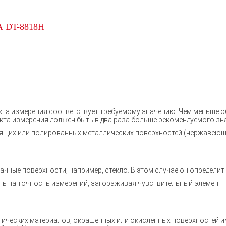
 DT-8818H
кта измерения соответствует требуемому значению. Чем меньше объ
та измерения должен быть в два раза больше рекомендуемого зна
ящих или полированных металлических поверхностей (нержавеющая 
чные поверхности, например, стекло. В этом случае он определит
лиять на точность измерений, загораживая чувствительный элемент
нических материалов, окрашенных или окисленных поверхностей 