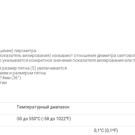
шение) пирометра:
показатель визирования) называют отношение диаметра светового
о указывается конкретное значение показателя визирования или 
 размер пятна (S) увеличивается.
ием и размером пятна.
4мм (36”).
гии.
Температурный диапазон
-50 до 550°C (-58 до 1022°F)
0,1°C (0,1ºF)