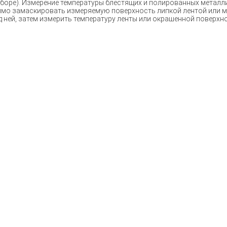
иборе). Измерение температуры блестящих и полированных металли
имо замаскировать измеряемую поверхность липкой лентой или м
д ней, затем измерить температуру ленты или окрашенной поверхн