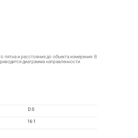
 пятна и расстояния до объекта измерения. В
приводится диаграмма направленности.
D:S
16:1