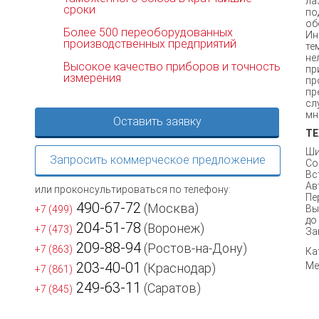
ла
сроки
по
об
Более 500 переоборудованных
Ин
производственных предприятий
те
не
Высокое качество приборов и точность
пр
измерения
пр
пр
сл
мн
Оставить заявку
ТЕ
Ши
Запросить коммерческое предложение
Со
Вс
Ав
или проконсультироваться по телефону:
Пе
490-67-72
(Москва)
Вы
+7 (499)
до 
204-51-78
(Воронеж)
+7 (473)
За
209-88-94
(Ростов-на-Дону)
+7 (863)
Ка
203-40-01
Ме
(Краснодар)
+7 (861)
249-63-11
(Саратов)
+7 (845)