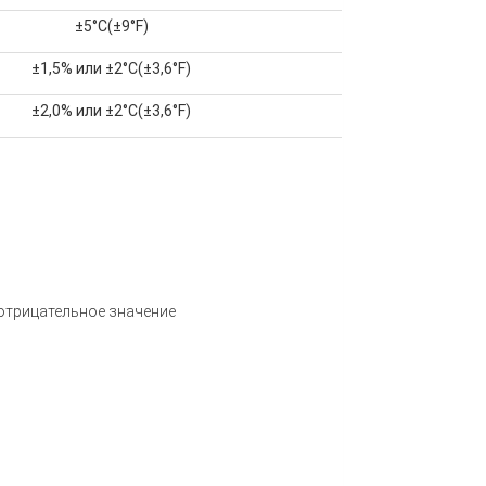
±5°C(±9°F)
±1,5% или ±2°C(±3,6°F)
±2,0% или ±2°C(±3,6°F)
 отрицательное значение