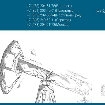
+7 (473) 204-51-78
(Воронеж)
+7 (861) 203-40-01
(Краснодар)
Рабо
+7 (863) 209-88-94
(Ростов-на-Дону)
+7 (845) 249-63-11
(Саратов)
+7 (473) 204-51-78
(Москва)