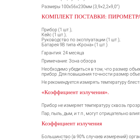
Размеры 100x56x230мм (3,9×2,2×9,0”)
КОМПЛЕКТ ПОСТАВКИ: ПИРОМЕТРА
Прибор (1 шт.);
Кейс (1 шт.);
Руководство по эксплуатации (1 шт.);
Батарея 9В типа «Крона» (1 шт.).
Гарантия: 24 месяца
Примечание: Зона обзора
Необходимо убедиться в том, что размер объе
прибор. Для повышения точности размер объек
Не рекомендуется измерять температуру блест
«Коэффициент излучения».
Прибор не измеряет температуру сквозь прозра
Пар, пыль, дым, и т.п., могут отрицательно в
Коэффициент излучения
Большинство (в 90% случаев измерений) орга