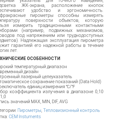
зерный указатель для точного наведения,
дсветка ЖК-экрана, расположение кнопок
еспечивают удобство и эргономичность.
фракрасные пирометры способны измерять
мпературу поверхности объектов, которую
льзя измерить традиционными контактными
иборами (например, подвижных механизмов,
оводов под напряжением или труднодоступных
едметов). Надлежащая эксплуатация пирометра
ужит гарантией его надежной работы в течение
огих лет.
ХНИЧЕСКИЕ ОСОБЕННОСТИ
рокий температурный диапазон
временный дизайн
троенный лазерный целеуказатель
томатическое сохранение показаний (Data Hold)
реключатель единиц измерения ℃/℉
бор коэффициента излучения в диапазоне 0,10
1,0
пись значений MAX, MIN, DIF, AVG
тегории:
Пирометры
,
Тепловизионный контроль
тка:
CEM Instuments