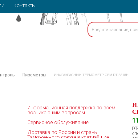
ли
Контакты
онтроль
Пирометры
ИНФРАКРАСНЫЙ ТЕРМОМЕТР СЕМ DT-8818H
И
Информационная поддержка по всем
С
возникающим вопросам
1
Сервисное обслуживание
DT
Доставка по России и страны
сп
Таможенного союза в кратчайшие