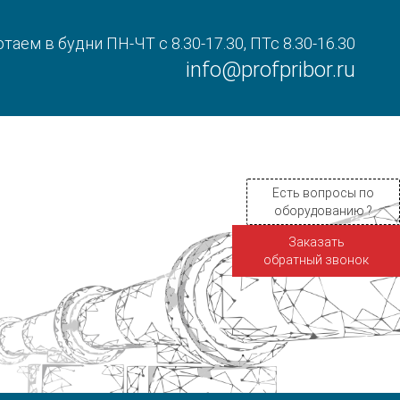
таем в будни ПН-ЧТ с 8.30-17.30, ПТс 8.30-16.30
info@profpribor.ru
Есть вопросы по
оборудованию ?
Заказать
обратный звонок