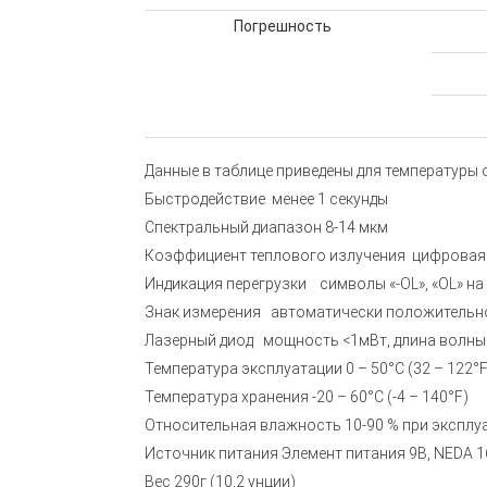
Погрешность
Данные в таблице приведены для температуры 
Быстродействие менее 1 секунды
Спектральный диапазон 8-14 мкм
Коэффициент теплового излучения цифровая ре
Индикация перегрузки символы «-OL», «OL» на
Знак измерения автоматически положительное 
Лазерный диод мощность <1мВт, длина волны 63
Температура эксплуатации 0 – 50°C (32 – 122°F
Температура хранения -20 – 60°C (-4 – 140°F)
Относительная влажность 10-90 % при эксплу
Источник питания Элемент питания 9В, NEDA 1
Вес 290г (10,2 унции)