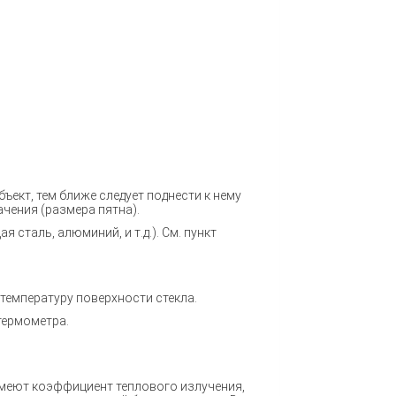
ект, тем ближе следует поднести к нему
чения (размера пятна).
сталь, алюминий, и т.д.). См. пункт
 температуру поверхности стекла.
 термометра.
имеют коэффициент теплового излучения,