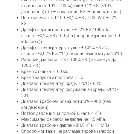
(в диапазоне 10%～100%) или ±0,1% F.S. (≤10%
диапазона) (Rd — показания, F.S. — полная шкала).
Повторяемость: P100: ±0,2% F.S.; P100-WR: ±0,2%
F.S.
Дрейф от давления: нуль: ≤±0,2% F.S./100 кПа;
шкала: ≤±0,2% F.S./100 кПа (опорное давление 100
кПа (абс.)).
Дрейф от температуры: нуль: ≤±0,02% F.S./°C;
шкала: ≤±0,02% F.S./°C (опорная температура 25°C).
Рабочий диапазон: 1%～100% F.S. (максимум до
120% F.S.).
Время отклика: ≤100 мс.
Время запуска и прогрева: ≤1 с.
Диапазон температур среды: -20℃～60℃.
Диапазон температур окружающей среды: -20℃～
50℃.
Диапазон рабочей влажности: 0%～98% (без
конденсации).
Потеря давления на полной шкале: 4 кПа.
Максимальное рабочее давление: 1,5 МПа.
Диапазон рабочих давлений: 60 кПа ~ 1 МПа.
Способ монтажа: не регламентирован (любой