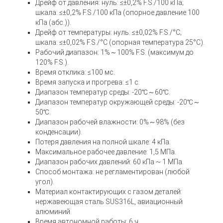
Дрейф от давления: нуль: ≤±0,2% F.S./100 кПа;
шкала: ≤±0,2% F.S./100 кПа (опорное давление 100
кПа (абс.)).
Дрейф от температуры: нуль: ≤±0,02% F.S./°C;
шкала: ≤±0,02% F.S./°C (опорная температура 25°C).
Рабочий диапазон: 1%～100% F.S. (максимум до
120% F.S.).
Время отклика: ≤100 мс.
Время запуска и прогрева: ≤1 с.
Диапазон температур среды: -20℃～60℃.
Диапазон температур окружающей среды: -20℃～
50℃.
Диапазон рабочей влажности: 0%～98% (без
конденсации).
Потеря давления на полной шкале: 4 кПа.
Максимальное рабочее давление: 1,5 МПа.
Диапазон рабочих давлений: 60 кПа ~ 1 МПа.
Способ монтажа: не регламентирован (любой
угол).
Материал контактирующих с газом деталей:
нержавеющая сталь SUS316L, авиационный
алюминий.
Время автономной работы: 6 ч.