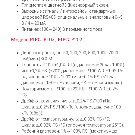
Тип дисплея: цветной ЖК-сенсорный экран.
Выходные сигналы / интерфейсы: стандартные:
цифровой RS485; опциональные: аналоговый 0~5
В / 4～20 мА.
Питание: (100～240) В переменного тока.
Модель PIPG-P102, PIPG-P202:
Диапазон расходов: 50, 100, 200, 500, 1000, 2000
см³/мин (SCCM).
Точность: P100: ±1,0% Rd (в диапазоне 20%～100%)
или ±0,2% F.S. (≤20% диапазона); P100-WR: ±1.0% Rd
(в диапазоне 10%～100%) или ±0,1% F.S. (≤10%
диапазона) (Rd — показания, F.S. — полная шкала).
Повторяемость: P100: ±0,2% F.S.; P100-WR: ±0,2%
F.S.
Дрейф от давления: нуль: ≤±0,2% F.S./100 кПа;
шкала: ≤±0,2% F.S./100 кПа (опорное давление 100
кПа (абс.)).
Дрейф от температуры: нуль: ≤±0,02% F.S./°C;
шкала: ≤±0,02% F.S./°C (опорная температура 25°C).
Рабочий диапазон: 1%～100% F.S. (максимум до