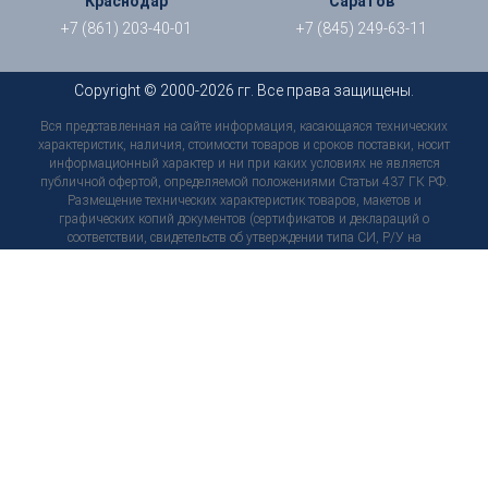
Краснодар
Саратов
+7 (861) 203-40-01
+7 (845) 249-63-11
Copyright © 2000-2026 гг. Все права защищены.
Вся представленная на сайте информация, касающаяся технических
характеристик, наличия, стоимости товаров и сроков поставки, носит
информационный характер и ни при каких условиях не является
публичной офертой, определяемой положениями Статьи 437 ГК РФ.
Размещение технических характеристик товаров, макетов и
графических копий документов (сертификатов и деклараций о
соответствии, свидетельств об утверждении типа СИ, Р/У на
медицинские изделия, тех. паспортов, инструкций и т. д.) носит
исключительно информационный характер, не является
согласованным предварительно условием о качестве товара, не
является обязательством и не может служить основанием для
предъявления претензий. Технические характеристики и
комплектация товара могут быть в любой момент изменены
производителем без уведомления пользователей сайта, внешний вид
товаров и упаковки может отличаться от изображенных на сайте, в
связи с чем рекомендуем перед приобретением товара уточнить
интересующие Вас характеристики по контактам, указанным на сайте.
Используя настоящий сайт, вы предоставляете согласие на обработку
ваших персональных данных с помощью сервисов веб-аналитики.
Политика конфиденциальности