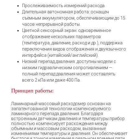
Прослеживаемость измерений расхода.
Длительная автономная работа: оснащён
съёмным аккумулятором, обеспечивающим до 15
часов непрерывной работы.
Цветной сенсорный экран: одновременное
отображение нескольких параметров
(температура, давление, расход и др.), поддержка
переключения видов отображения и двуязычного
интерфейса (китайский/английский).
Низкий перепад давления: доступны модели с
низким гидравлическим сопротивлением —
полный перепад давления может составлять
всего 2 кПа или даже 400 Па.
Принцип работы:
Ламинарный массовый расходомер основан на
запатентованной технологии компенсируемого
ламинарного перепада давления. Благодаря
встроенным датчикам давления и температуры прибор
полностью компенсирует расхождения между
объемным и массовым расходом, вызванные
изменениями температуры и давления. Он обеспечивает
быстрое и точное измерение в реальном времени пяти