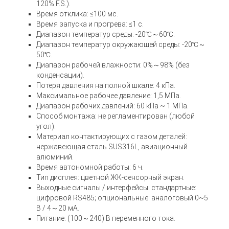
120% F.S.).
Время отклика: ≤100 мс.
Время запуска и прогрева: ≤1 с.
Диапазон температур среды: -20℃～60℃.
Диапазон температур окружающей среды: -20℃～
50℃.
Диапазон рабочей влажности: 0%～98% (без
конденсации).
Потеря давления на полной шкале: 4 кПа.
Максимальное рабочее давление: 1,5 МПа.
Диапазон рабочих давлений: 60 кПа ~ 1 МПа.
Способ монтажа: не регламентирован (любой
угол).
Материал контактирующих с газом деталей:
нержавеющая сталь SUS316L, авиационный
алюминий.
Время автономной работы: 6 ч.
Тип дисплея: цветной ЖК-сенсорный экран.
Выходные сигналы / интерфейсы: стандартные:
цифровой RS485; опциональные: аналоговый 0~5
В / 4～20 мА.
Питание: (100～240) В переменного тока.