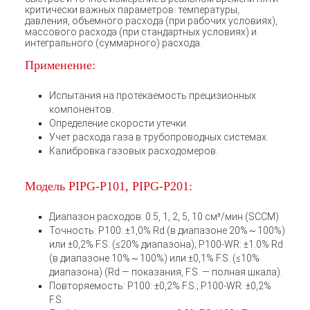
критически важных параметров: температуры,
давления, объемного расхода (при рабочих условиях),
массового расхода (при стандартных условиях) и
интегрального (суммарного) расхода.
Применение:
Испытания на протекаемость прецизионных
компонентов.
Определение скорости утечки.
Учет расхода газа в трубопроводных системах.
Калибровка газовых расходомеров.
Модель PIPG-P101, PIPG-P201:
Диапазон расходов: 0.5, 1, 2, 5, 10 см³/мин (SCCM).
Точность: P100: ±1,0% Rd (в диапазоне 20%～100%)
или ±0,2% F.S. (≤20% диапазона); P100-WR: ±1.0% Rd
(в диапазоне 10%～100%) или ±0,1% F.S. (≤10%
диапазона) (Rd — показания, F.S. — полная шкала).
Повторяемость: P100: ±0,2% F.S.; P100-WR: ±0,2%
F.S.