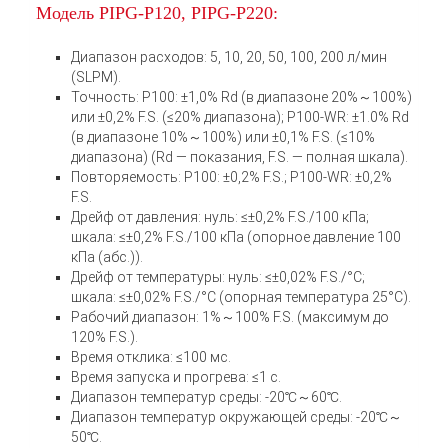
Модель PIPG-P120, PIPG-P220:
Диапазон расходов: 5, 10, 20, 50, 100, 200 л/мин
(SLPM).
Точность: P100: ±1,0% Rd (в диапазоне 20%～100%)
или ±0,2% F.S. (≤20% диапазона); P100-WR: ±1.0% Rd
(в диапазоне 10%～100%) или ±0,1% F.S. (≤10%
диапазона) (Rd — показания, F.S. — полная шкала).
Повторяемость: P100: ±0,2% F.S.; P100-WR: ±0,2%
F.S.
Дрейф от давления: нуль: ≤±0,2% F.S./100 кПа;
шкала: ≤±0,2% F.S./100 кПа (опорное давление 100
кПа (абс.)).
Дрейф от температуры: нуль: ≤±0,02% F.S./°C;
шкала: ≤±0,02% F.S./°C (опорная температура 25°C).
Рабочий диапазон: 1%～100% F.S. (максимум до
120% F.S.).
Время отклика: ≤100 мс.
Время запуска и прогрева: ≤1 с.
Диапазон температур среды: -20℃～60℃.
Диапазон температур окружающей среды: -20℃～
50℃.