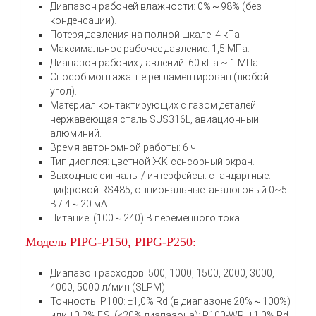
Диапазон рабочей влажности: 0%～98% (без
конденсации).
Потеря давления на полной шкале: 4 кПа.
Максимальное рабочее давление: 1,5 МПа.
Диапазон рабочих давлений: 60 кПа ~ 1 МПа.
Способ монтажа: не регламентирован (любой
угол).
Материал контактирующих с газом деталей:
нержавеющая сталь SUS316L, авиационный
алюминий.
Время автономной работы: 6 ч.
Тип дисплея: цветной ЖК-сенсорный экран.
Выходные сигналы / интерфейсы: стандартные:
цифровой RS485; опциональные: аналоговый 0~5
В / 4～20 мА.
Питание: (100～240) В переменного тока.
Модель PIPG-P150, PIPG-P250:
Диапазон расходов: 500, 1000, 1500, 2000, 3000,
4000, 5000 л/мин (SLPM).
Точность: P100: ±1,0% Rd (в диапазоне 20%～100%)
или ±0,2% F.S. (≤20% диапазона); P100-WR: ±1.0% Rd