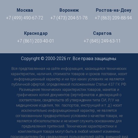
Москва
Воронеж
Ростов-на-Дону
+7 (499) 490-67-72
+7 (473) 204-51-78
+7 (863) 209-88-94
Краснодар
Саратов
+7 (861) 203-40-01
+7 (845) 249-63-11
Copyright © 2000-2026 гг. Все права защищены.
Вся представленная на сайте информация, касающаяся технических
характеристик, наличия, стоимости товаров и сроков поставки, носит
информационный характер и ни при каких условиях не является
публичной офертой, определяемой положениями Статьи 437 ГК РФ.
Размещение технических характеристик товаров, макетов и
графических копий документов (сертификатов и деклараций о
соответствии, свидетельств об утверждении типа СИ, Р/У на
медицинские изделия, тех. паспортов, инструкций и т. д.) носит
исключительно информационный характер, не является
согласованным предварительно условием о качестве товара, не
является обязательством и не может служить основанием для
предъявления претензий. Технические характеристики и
комплектация товара могут быть в любой момент изменены
производителем без уведомления пользователей сайта, внешний вид