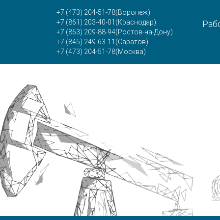
+7 (473) 204-51-78
(Воронеж)
+7 (861) 203-40-01
(Краснодар)
Рабо
+7 (863) 209-88-94
(Ростов-на-Дону)
+7 (845) 249-63-11
(Саратов)
+7 (473) 204-51-78
(Москва)