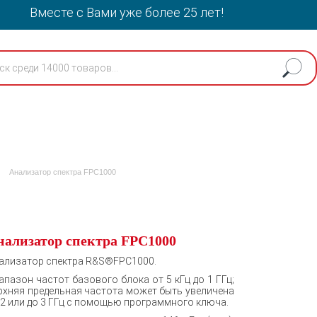
Вместе с Вами уже более 25 лет!
Анализатор спектра FPC1000
нализатор спектра FPC1000
ализатор спектра R&S®FPС1000.
апазон частот базового блока от 5 кГц до 1 ГГц;
рхняя предельная частота может быть увеличена
 2 или до 3 ГГц с помощью программного ключа.