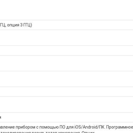
ГГЦ, опция 3 ГГЦ)
м
равление прибором с помощью ПО для iOS/Android/ПК. Программно
отоколирования результатов измерения. Опции