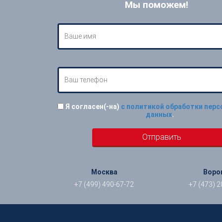
Мы поможем!
Я согласен(-на)
с политикой обработки пер
данных
.
Москва
Воро
+7 (499) 490-67-72
+7 (473) 2