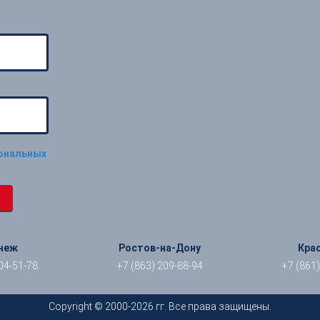
сональных
неж
Ростов-на-Дону
Кра
04-51-78
+7 (863) 209-88-94
+7 (861
Copyright © 2000-2026 гг. Все права защищены.