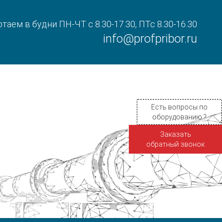
таем в будни ПН-ЧТ с 8.30-17.30, ПТс 8.30-16.30
info@profpribor.ru
Есть вопросы по
оборудованию ?
Заказать
обратный звонок