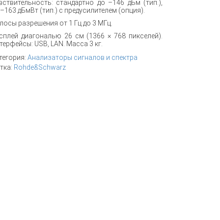
вствительность: стандартно до –146 дБм (тип.),
 –163 дБмВт (тип.) с предусилителем (опция).
лосы разрешения от 1 Гц до 3 МГц.
сплей диагональю 26 см (1366 × 768 пикселей).
терфейсы: USB, LAN. Масса 3 кг.
тегория:
Анализаторы сигналов и спектра
тка:
Rohde&Schwarz