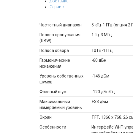
Доставка
Сервис
Частотный диапазон
5 кГц-1 ГГц (опция 2 
Полоса пропускания
1 Гц-3 МГц
(RBW)
Полоса обзора
10 Гц-1 ГГц
Гармонические
-60 дБн
искажения
Уровень собственных
-146 дБм
шумов
Фазовый шум
-120 дБн/Гц
Максимальный
+33 дБм
измеряемый уровень
Экран
TFT, 1366 х 768, 26 с
Особенности
Интерфейс Wi-Fi уп
постобработки и пр