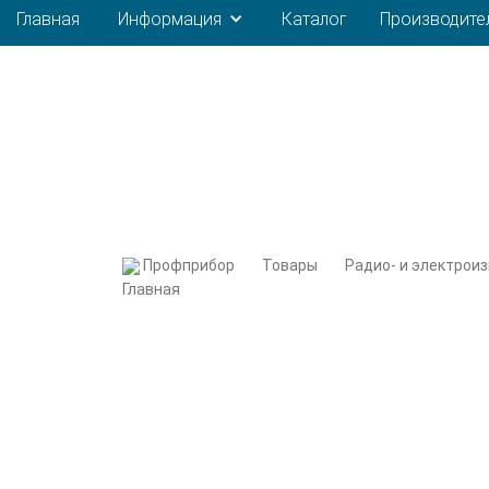
Главная
Информация
Каталог
Производите
Профприбор
Товары
Радио- и электрои