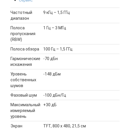
Частотный
9 кГц – 1,5 ГГц
диапазон
Полоса
1 Гц – 3 МГц
пропускания
(RBW)
Полоса обзора
100 Гц – 1,5 ГГц
Гармонические
-70 дБн
искажения
Уровень
-148 дБм
собственных
шумов
Фазовый шум
-100 дБн/Гц
Максимальный
+30 дБ
измеряемый
уровень
Экран
TFT, 800 х 480, 21,5 см