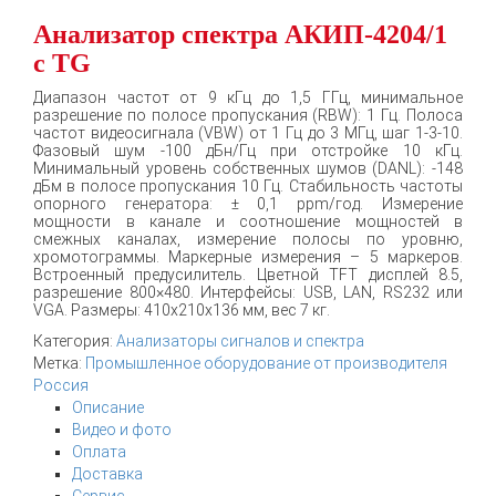
Анализатор спектра АКИП-4204/1
с TG
Диапазон частот от 9 кГц до 1,5 ГГц, минимальное
разрешение по полосе пропускания (RBW): 1 Гц. Полоса
частот видеосигнала (VBW) от 1 Гц до 3 МГц, шаг 1-3-10.
Фазовый шум -100 дБн/Гц при отстройке 10 кГц.
Минимальный уровень собственных шумов (DANL): -148
дБм в полосе пропускания 10 Гц. Стабильность частоты
опорного генератора: ± 0,1 ppm/год. Измерение
мощности в канале и соотношение мощностей в
смежных каналах, измерение полосы по уровню,
хромотограммы. Маркерные измерения – 5 маркеров.
Встроенный предусилитель. Цветной TFT дисплей 8.5,
разрешение 800×480. Интерфейсы: USB, LAN, RS232 или
VGA. Размеры: 410x210x136 мм, вес 7 кг.
Категория:
Анализаторы сигналов и спектра
Метка:
Промышленное оборудование от производителя
Россия
Описание
Видео и фото
Оплата
Доставка
Сервис