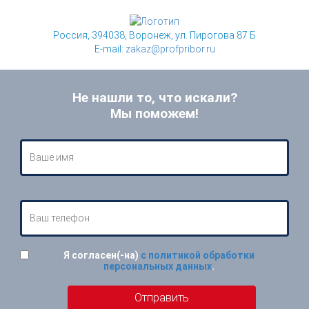
Россия, 394038, Воронеж, ул. Пирогова 87 Б
E-mail:
zakaz@profpribor.ru
Не нашли то, что искали?
Мы поможем!
Я согласен(-на)
с политикой обработки
персональных данных
.