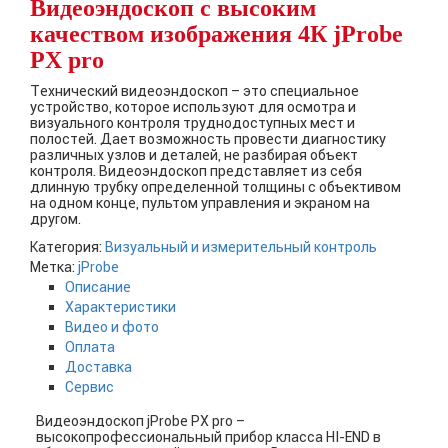
Видеоэндоскоп с высоким
качеством изображения 4К jProbe
PX pro
Технический видеоэндоскоп – это специальное
устройство, которое используют для осмотра и
визуального контроля труднодоступных мест и
полостей. Дает возможность провести диагностику
различных узлов и деталей, не разбирая объект
контроля. Видеоэндоскоп представляет из себя
длинную трубку определенной толщины с объективом
на одном конце, пультом управления и экраном на
другом.
Категория:
Визуальный и измерительный контроль
Метка:
jProbe
Описание
Характеристики
Видео и фото
Оплата
Доставка
Сервис
Видеоэндоскоп jProbe PX pro –
высокопрофессиональный прибор класса HI-END в