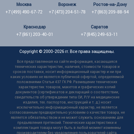
Москва
Воронеж
Ростов-на-Дону
+7 (499) 490-67-72
+7 (473) 204-51-78
+7 (863) 209-88-94
Краснодар
Саратов
+7 (861) 203-40-01
+7 (845) 249-63-11
Copyright © 2000-2026 гг. Все права защищены.
Вся представленная на сайте информация, касающаяся
технических характеристик, наличия, стоимости товаров и
сроков поставки, носит информационный характер и ни при
каких условиях не является публичной офертой, определяемой
положениями Статьи 437 ГК РФ. Размещение технических
характеристик товаров, макетов и графических копий
документов (сертификатов и деклараций о соответствии,
свидетельств об утверждении типа СИ, Р/У на медицинские
изделия, тех. паспортов, инструкций и т. д.) носит
исключительно информационный характер, не является
согласованным предварительно условием о качестве товара, не
является обязательством и не может служить основанием для
предъявления претензий. Технические характеристики и
комплектация товара могут быть в любой момент изменены
производителем без уведомления пользователей сайта,