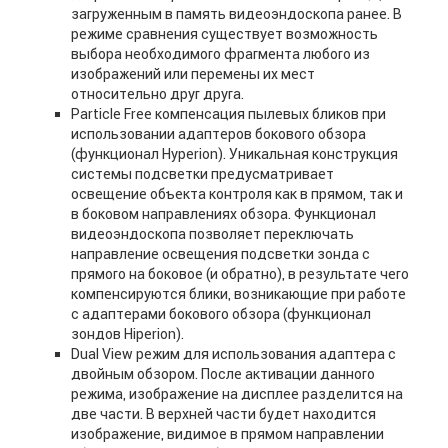
загруженным в память видеоэндоскопа ранее. В
режиме сравнения существует возможность
выбора необходимого фрагмента любого из
изображений или перемены их мест
относительно друг друга.
Particle Free компенсация пылевых бликов при
использовании адаптеров бокового обзора
(функционал Hyperion). Уникальная конструкция
системы подсветки предусматривает
освещение объекта контроля как в прямом, так и
в боковом направлениях обзора. Функционал
видеоэндоскопа позволяет переключать
направление освещения подсветки зонда с
прямого на боковое (и обратно), в результате чего
компенсируются блики, возникающие при работе
с адаптерами бокового обзора (функционал
зондов Hiperion).
Dual View режим для использования адаптера с
двойным обзором. После активации данного
режима, изображение на дисплее разделится на
две части. В верхней части будет находится
изображение, видимое в прямом направлении