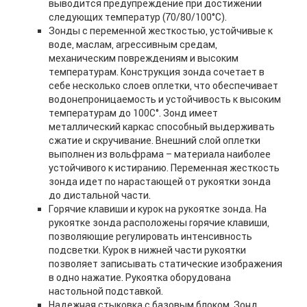
выводится предупреждение при достижении
следующих температур (70/80/100°C).
Зонды с переменной жесткостью, устойчивые к
воде, маслам, агрессивным средам,
механическим повреждениям и высоким
температурам. Конструкция зонда сочетает в
себе несколько слоев оплетки, что обеспечивает
водонепроницаемость и устойчивость к высоким
температурам до 100С°. Зонд имеет
металлический каркас способный выдерживать
сжатие и скручивание. Внешний слой оплетки
выполнен из вольфрама – материала наиболее
устойчивого к истиранию. Переменная жесткость
зонда идет по нарастающей от рукоятки зонда
до дистальной части.
Горячие клавиши и курок на рукоятке зонда. На
рукоятке зонда расположены горячие клавиши,
позволяющие регулировать интенсивность
подсветки. Курок в нижней части рукоятки
позволяет записывать статические изображения
в одно нажатие. Рукоятка оборудована
настольной подставкой.
Надежная стыковка с базовым блоком. Зонд