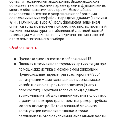
области технической эндоскопии. Видеоэндоскоп
обладает техническими параметрами и функциями во
многом обогнавшими свое время. Высочайшие
показателя качества и разрешения изображения,
современные интерфейсы передачи данных (включая
Wi-Fi, HDMI и USB Type-C), вольфрамовая защитная
оплетка зонда с переменной жесткостью, встроенный
датчик температуры, антибликовый дисплей полной
ламинации – далеко не весь перечень возможностей
этого замечательного прибора.
Особенности:
Превосходное качество изображения HR.
Плавная и точная всесторонняя артикуляция при
помощи джойстика с механизмом фиксации.
Превосходные параметры всесторонней 360°
артикуляции – дистальная часть зонда может
изгибаться в четырех направлениях (в двух
плоскостях). Короткая головка зонда делает
возможным изгиб дистальной части в полостях с
ограниченным пространством, например, трубках
малого диаметра. Патентованный механизм
артикуляции позволяет плавно и точно
регулировать угол отклонения дистальной части