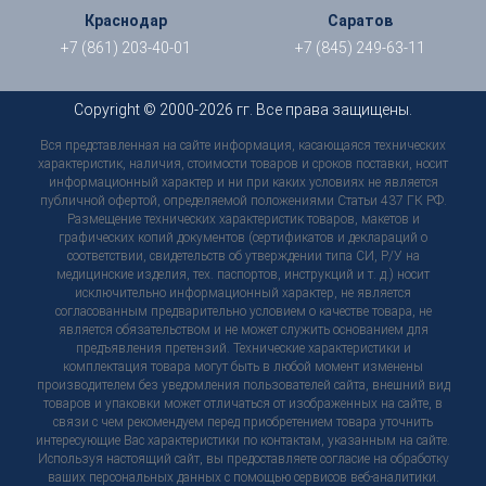
Краснодар
Саратов
+7 (861) 203-40-01
+7 (845) 249-63-11
Copyright © 2000-2026 гг. Все права защищены.
Вся представленная на сайте информация, касающаяся технических
характеристик, наличия, стоимости товаров и сроков поставки, носит
информационный характер и ни при каких условиях не является
публичной офертой, определяемой положениями Статьи 437 ГК РФ.
Размещение технических характеристик товаров, макетов и
графических копий документов (сертификатов и деклараций о
соответствии, свидетельств об утверждении типа СИ, Р/У на
медицинские изделия, тех. паспортов, инструкций и т. д.) носит
исключительно информационный характер, не является
согласованным предварительно условием о качестве товара, не
является обязательством и не может служить основанием для
предъявления претензий. Технические характеристики и
комплектация товара могут быть в любой момент изменены
производителем без уведомления пользователей сайта, внешний вид
товаров и упаковки может отличаться от изображенных на сайте, в
связи с чем рекомендуем перед приобретением товара уточнить
интересующие Вас характеристики по контактам, указанным на сайте.
Используя настоящий сайт, вы предоставляете согласие на обработку
ваших персональных данных с помощью сервисов веб-аналитики.