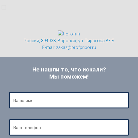
Россия, 394038, Воронеж, ул. Пирогова 87 Б
E-mail:
zakaz@profpribor.ru
Не нашли то, что искали?
Мы поможем!