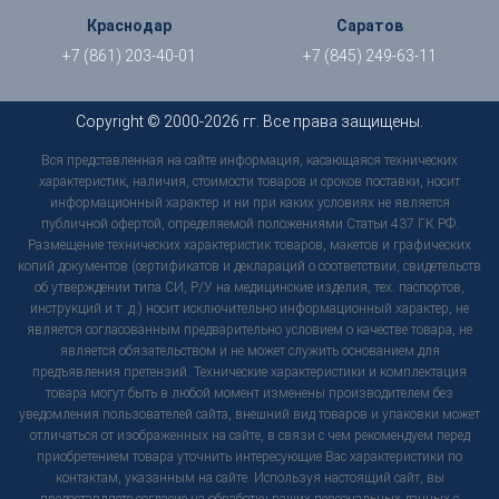
Краснодар
Саратов
+7 (861) 203-40-01
+7 (845) 249-63-11
Copyright © 2000-2026 гг. Все права защищены.
Вся представленная на сайте информация, касающаяся технических
характеристик, наличия, стоимости товаров и сроков поставки, носит
информационный характер и ни при каких условиях не является
публичной офертой, определяемой положениями Статьи 437 ГК РФ.
Размещение технических характеристик товаров, макетов и графических
копий документов (сертификатов и деклараций о соответствии, свидетельств
об утверждении типа СИ, Р/У на медицинские изделия, тех. паспортов,
инструкций и т. д.) носит исключительно информационный характер, не
является согласованным предварительно условием о качестве товара, не
является обязательством и не может служить основанием для
предъявления претензий. Технические характеристики и комплектация
товара могут быть в любой момент изменены производителем без
уведомления пользователей сайта, внешний вид товаров и упаковки может
отличаться от изображенных на сайте, в связи с чем рекомендуем перед
приобретением товара уточнить интересующие Вас характеристики по
контактам, указанным на сайте. Используя настоящий сайт, вы