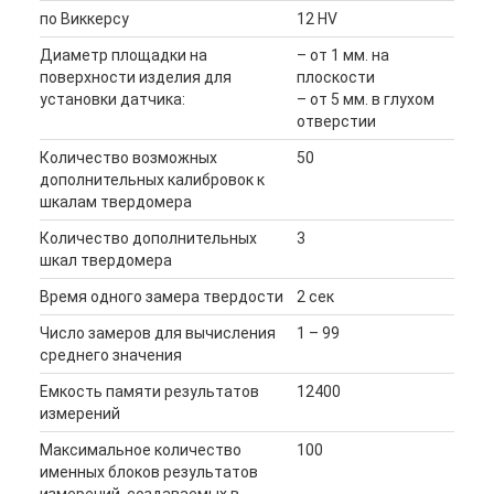
по Виккерсу
12 HV
Диаметр площадки на
– от 1 мм. на
поверхности изделия для
плоскости
установки датчика:
– от 5 мм. в глухом
отверстии
Количество возможных
50
дополнительных калибровок к
шкалам твердомера
Количество дополнительных
3
шкал твердомера
Время одного замера твердости
2 сек
Число замеров для вычисления
1 – 99
среднего значения
Емкость памяти результатов
12400
измерений
Максимальное количество
100
именных блоков результатов
измерений, создаваемых в