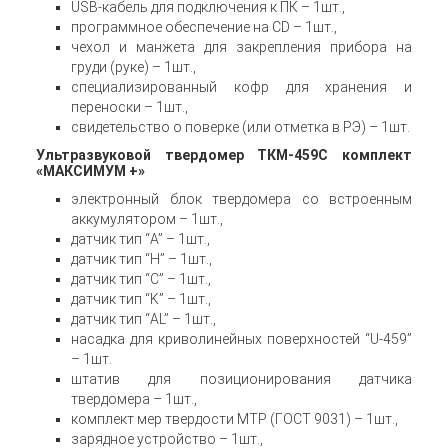
USB-кабель для подключения к ПК – 1шт.,
программное обеспечение на CD – 1шт.,
чехол и манжета для закрепления прибора на
груди (руке) – 1шт.,
специализированный кофр для хранения и
переноски – 1шт.,
свидетельство о поверке (или отметка в РЭ) – 1шт.
Ультразвуковой твердомер ТКМ-459С комплект
«МАКСИМУМ +»
электронный блок твердомера со встроенным
аккумулятором – 1шт.,
датчик тип “A” – 1шт.,
датчик тип “H” – 1шт.,
датчик тип “C” – 1шт.,
датчик тип “K” – 1шт.,
датчик тип “AL” – 1шт.,
насадка для криволинейных поверхностей “U-459”
– 1шт.
штатив для позиционирования датчика
твердомера – 1шт.,
комплект мер твердости МТР (ГОСТ 9031) – 1шт.,
зарядное устройство – 1шт.,