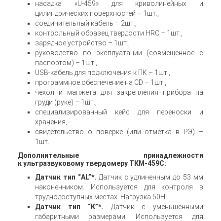
насадка «U-459» для криволинейных и
цилиндрических поверхностей – 1шт.,
соединительный кабель – 2шт.,
контрольный образец твердости HRC – 1шт.,
зарядное устройство – 1шт.,
руководство по эксплуатации (совмещенное с
паспортом) – 1шт.,
USB-кабель для подключения к ПК – 1шт.,
программное обеспечение на CD – 1шт.,
чехол и манжета для закрепления прибора на
груди (руке) – 1шт.,
специализированный кейс для переноски и
хранения,
свидетельство о поверке (или отметка в РЭ) –
1шт.
Дополнительные принадлежности
к ультразвуковому твердомеру ТКМ-459С:
Датчик тип “AL”*.
Датчик с удлиненным до 53 мм
наконечником. Используется для контроля в
труднодоступных местах. Нагрузка 50Н.
Датчик тип “K”*.
Датчик с уменьшенными
габаритными размерами. Используется для