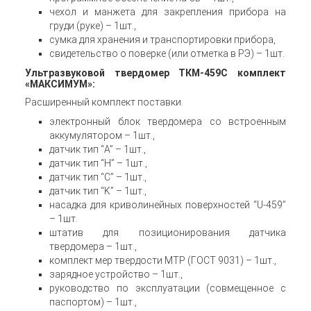
чехол и манжета для закрепления прибора на
груди (руке) – 1шт.,
сумка для хранения и транспортировки прибора,
свидетельство о поверке (или отметка в РЭ) – 1шт.
Ультразвуковой твердомер ТКМ-459С комплект
«МАКСИМУМ»:
Расширенный комплект поставки.
электронный блок твердомера со встроенным
аккумулятором – 1шт.,
датчик тип “A” – 1шт.,
датчик тип “H” – 1шт.,
датчик тип “C” – 1шт.,
датчик тип “K” – 1шт.,
насадка для криволинейных поверхностей “U-459”
– 1шт.
штатив для позиционирования датчика
твердомера – 1шт.,
комплект мер твердости МТР (ГОСТ 9031) – 1шт.,
зарядное устройство – 1шт.,
руководство по эксплуатации (совмещенное с
паспортом) – 1шт.,