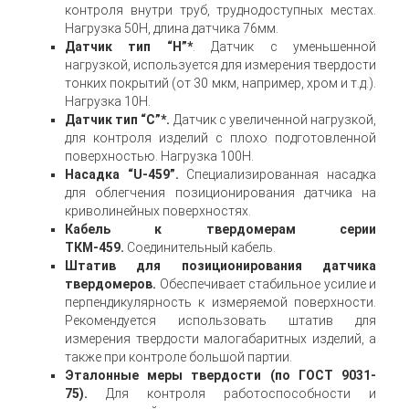
контроля внутри труб, труднодоступных местах.
Нагрузка 50Н, длина датчика 76мм.
Датчик тип “H”*
. Датчик с уменьшенной
нагрузкой, используется для измерения твердости
тонких покрытий (от 30 мкм, например, хром и т.д.).
Нагрузка 10Н.
Датчик тип “C”*.
Датчик с увеличенной нагрузкой,
для контроля изделий с плохо подготовленной
поверхностью. Нагрузка 100Н.
Насадка “U-459”.
Специализированная насадка
для облегчения позиционирования датчика на
криволинейных поверхностях.
Кабель к твердомерам серии
ТКМ-459.
Соединительный кабель.
Штатив для позиционирования датчика
твердомеров.
Обеспечивает стабильное усилие и
перпендикулярность к измеряемой поверхности.
Рекомендуется использовать штатив для
измерения твердости малогабаритных изделий, а
также при контроле большой партии.
Эталонные меры твердости (по ГОСТ 9031-
75).
Для контроля работоспособности и