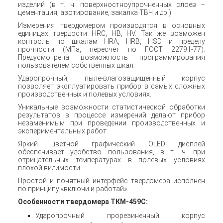
изделий (в т. ч. поверхностноупрочненных слоев –
цементация, азотирование, закалка ТВЧ и др.).
Измерения твердомером производятся в основных
единицах твердости HRC, HB, HV. Так же возможен
контроль по шкалам HRA, HRB, HSD и пределу
прочности (МПа, пересчет по ГОСТ 22791-77).
Предусмотрена возможность программирования
пользователем собственных шкал.
Ударопрочный, пыле-влагозащищенный корпус
позволяет эксплуатировать прибор в самых сложных
производственных и полевых условиях.
Уникальные возможности статистической обработки
результатов в процессе измерений делают прибор
незаменимым при проведении производственных и
экспериментальных работ.
Яркий цветной графический OLED дисплей
обеспечивает удобство пользования, в т. ч. при
отрицательных температурах в полевых условиях
плохой видимости.
Простой и понятный интерфейс твердомера исполнен
по принципу «включи и работай».
Особенности твердомера ТКМ-459С:
Ударопрочный прорезиненный корпус