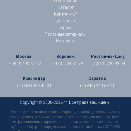
О компании
Каталог
Как купить?
Доставка
Сервис
Полезные материалы
Контакты
Москва
Воронеж
Ростов-на-Дону
+7 (499) 490-67-72
+7 (473) 204-51-78
+7 (863) 209-88-94
Краснодар
Саратов
+7 (861) 203-40-01
+7 (845) 249-63-11
Copyright © 2000-2026 гг. Все права защищены.
Вся представленная на сайте информация, касающаяся технических
характеристик, наличия, стоимости товаров и сроков поставки, носит
информационный характер и ни при каких условиях не является
публичной офертой, определяемой положениями Статьи 437 ГК РФ.