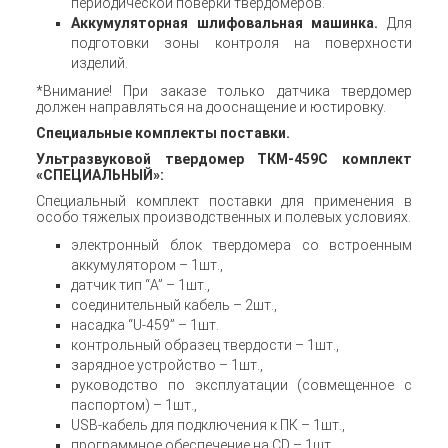
периодической поверки твердомеров.
Аккумуляторная шлифовальная машинка.
Для
подготовки зоны контроля на поверхности
изделий.
*Внимание! При заказе только датчика твердомер
должен направляться на дооснащение и юстировку.
Специальные комплекты поставки.
Ультразвуковой твердомер ТКМ-459С комплект
«СПЕЦИАЛЬНЫЙ»:
Специальный комплект поставки для применения в
особо тяжелых производственных и полевых условиях.
электронный блок твердомера со встроенным
аккумулятором – 1шт.,
датчик тип “A” – 1шт.,
соединительный кабель – 2шт.,
насадка “U-459” – 1шт.
контрольный образец твердости – 1шт.,
зарядное устройство – 1шт.,
руководство по эксплуатации (совмещенное с
паспортом) – 1шт.,
USB-кабель для подключения к ПК – 1шт.,
программное обеспечение на CD – 1шт.,