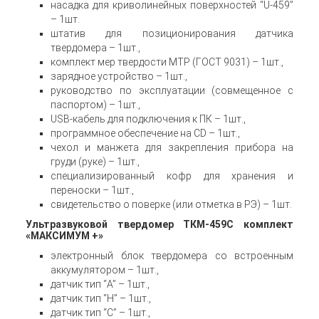
насадка для криволинейных поверхностей “U-459”
– 1шт.
штатив для позиционирования датчика
твердомера – 1шт.,
комплект мер твердости МТР (ГОСТ 9031) – 1шт.,
зарядное устройство – 1шт.,
руководство по эксплуатации (совмещенное с
паспортом) – 1шт.,
USB-кабель для подключения к ПК – 1шт.,
программное обеспечение на CD – 1шт.,
чехол и манжета для закрепления прибора на
груди (руке) – 1шт.,
специализированный кофр для хранения и
переноски – 1шт.,
свидетельство о поверке (или отметка в РЭ) – 1шт.
Ультразвуковой твердомер ТКМ-459С комплект
«МАКСИМУМ +»
электронный блок твердомера со встроенным
аккумулятором – 1шт.,
датчик тип “A” – 1шт.,
датчик тип “H” – 1шт.,
датчик тип “C” – 1шт.,