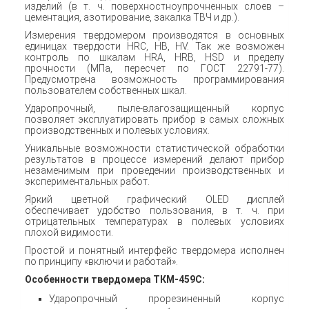
изделий (в т. ч. поверхностноупрочненных слоев –
цементация, азотирование, закалка ТВЧ и др.).
Измерения твердомером производятся в основных
единицах твердости HRC, HB, HV. Так же возможен
контроль по шкалам HRA, HRB, HSD и пределу
прочности (МПа, пересчет по ГОСТ 22791-77).
Предусмотрена возможность программирования
пользователем собственных шкал.
Ударопрочный, пыле-влагозащищенный корпус
позволяет эксплуатировать прибор в самых сложных
производственных и полевых условиях.
Уникальные возможности статистической обработки
результатов в процессе измерений делают прибор
незаменимым при проведении производственных и
экспериментальных работ.
Яркий цветной графический OLED дисплей
обеспечивает удобство пользования, в т. ч. при
отрицательных температурах в полевых условиях
плохой видимости.
Простой и понятный интерфейс твердомера исполнен
по принципу «включи и работай».
Особенности твердомера ТКМ-459С:
Ударопрочный прорезиненный корпус