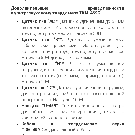
Дополнительные принадлежности
к ультразвуковому твердомеру ТКМ-459С:
Датчик тип “AL”*.
Датчик с удлиненным до 53 мм
наконечником. Используется для контроля в
труднодоступных местах. Нагрузка 50Н.
Датчик тип “K”*.
Датчик с уменьшенными
габаритными размерами. Используется для
контроля внутри труб, труднодоступных местах.
Нагрузка 50Н, длина датчика 76мм.
Датчик тип “H”*
. Датчик с уменьшенной
нагрузкой, используется для измерения твердости
тонких покрытий (от 30 мкм, например, хром и т.д.).
Нагрузка 10Н.
Датчик тип “C”*.
Датчик с увеличенной нагрузкой,
для контроля изделий с плохо подготовленной
поверхностью. Нагрузка 100Н.
Насадка “U-459”.
Специализированная насадка
для облегчения позиционирования датчика на
криволинейных поверхностях.
Кабель к твердомерам серии
ТКМ-459.
Соединительный кабель.