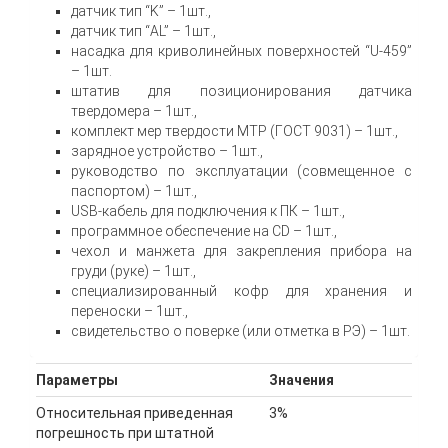
датчик тип “K” – 1шт.,
датчик тип “AL” – 1шт.,
насадка для криволинейных поверхностей “U-459”
– 1шт.
штатив для позиционирования датчика
твердомера – 1шт.,
комплект мер твердости МТР (ГОСТ 9031) – 1шт.,
зарядное устройство – 1шт.,
руководство по эксплуатации (совмещенное с
паспортом) – 1шт.,
USB-кабель для подключения к ПК – 1шт.,
программное обеспечение на CD – 1шт.,
чехол и манжета для закрепления прибора на
груди (руке) – 1шт.,
специализированный кофр для хранения и
переноски – 1шт.,
свидетельство о поверке (или отметка в РЭ) – 1шт.
Параметры
Значения
Относительная приведенная
3%
погрешность при штатной