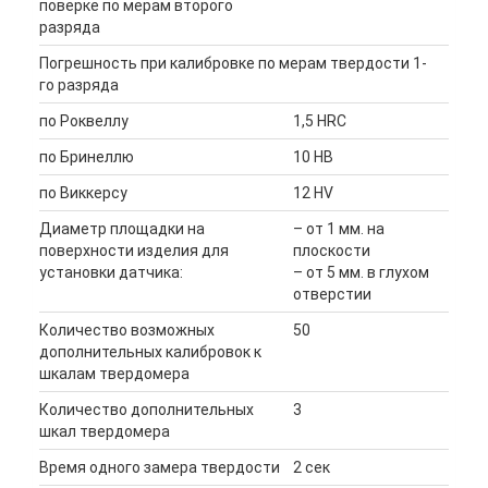
поверке по мерам второго
разряда
Погрешность при калибровке по мерам твердости 1-
го разряда
по Роквеллу
1,5 HRC
по Бринеллю
10 HB
по Виккерсу
12 HV
Диаметр площадки на
– от 1 мм. на
поверхности изделия для
плоскости
установки датчика:
– от 5 мм. в глухом
отверстии
Количество возможных
50
дополнительных калибровок к
шкалам твердомера
Количество дополнительных
3
шкал твердомера
Время одного замера твердости
2 сек