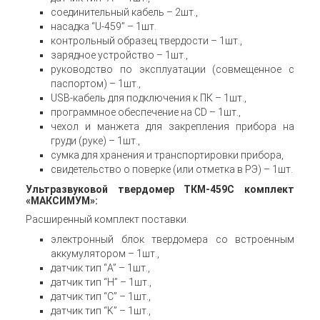
соединительный кабель – 2шт.,
насадка “U-459” – 1шт.
контрольный образец твердости – 1шт.,
зарядное устройство – 1шт.,
руководство по эксплуатации (совмещенное с
паспортом) – 1шт.,
USB-кабель для подключения к ПК – 1шт.,
программное обеспечение на CD – 1шт.,
чехол и манжета для закрепления прибора на
груди (руке) – 1шт.,
сумка для хранения и транспортировки прибора,
свидетельство о поверке (или отметка в РЭ) – 1шт.
Ультразвуковой твердомер ТКМ-459С комплект
«МАКСИМУМ»:
Расширенный комплект поставки.
электронный блок твердомера со встроенным
аккумулятором – 1шт.,
датчик тип “A” – 1шт.,
датчик тип “H” – 1шт.,
датчик тип “C” – 1шт.,
датчик тип “K” – 1шт.,