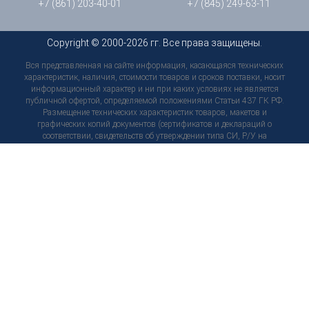
+7 (861) 203-40-01
+7 (845) 249-63-11
Copyright © 2000-2026 гг. Все права защищены.
Вся представленная на сайте информация, касающаяся технических
характеристик, наличия, стоимости товаров и сроков поставки, носит
информационный характер и ни при каких условиях не является
публичной офертой, определяемой положениями Статьи 437 ГК РФ.
Размещение технических характеристик товаров, макетов и
графических копий документов (сертификатов и деклараций о
соответствии, свидетельств об утверждении типа СИ, Р/У на
медицинские изделия, тех. паспортов, инструкций и т. д.) носит
исключительно информационный характер, не является
согласованным предварительно условием о качестве товара, не
является обязательством и не может служить основанием для
предъявления претензий. Технические характеристики и
комплектация товара могут быть в любой момент изменены
производителем без уведомления пользователей сайта, внешний вид
товаров и упаковки может отличаться от изображенных на сайте, в
связи с чем рекомендуем перед приобретением товара уточнить
интересующие Вас характеристики по контактам, указанным на сайте.
Используя настоящий сайт, вы предоставляете согласие на обработку
ваших персональных данных с помощью сервисов веб-аналитики.
Политика конфиденциальности