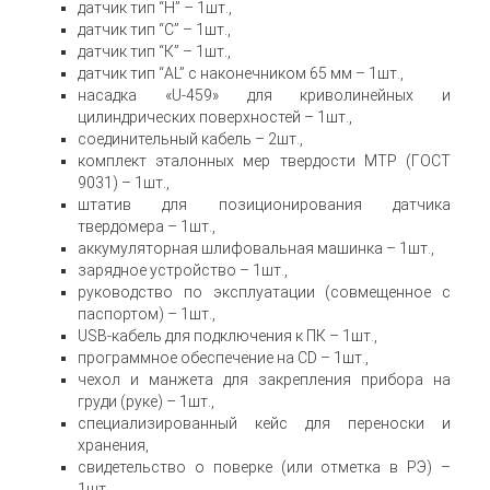
датчик тип “H” – 1шт.,
датчик тип “C” – 1шт.,
датчик тип “К” – 1шт.,
датчик тип “AL” с наконечником 65 мм – 1шт.,
насадка «U-459» для криволинейных и
цилиндрических поверхностей – 1шт.,
соединительный кабель – 2шт.,
комплект эталонных мер твердости МТР (ГОСТ
9031) – 1шт.,
штатив для позиционирования датчика
твердомера – 1шт.,
аккумуляторная шлифовальная машинка – 1шт.,
зарядное устройство – 1шт.,
руководство по эксплуатации (совмещенное с
паспортом) – 1шт.,
USB-кабель для подключения к ПК – 1шт.,
программное обеспечение на CD – 1шт.,
чехол и манжета для закрепления прибора на
груди (руке) – 1шт.,
специализированный кейс для переноски и
хранения,
свидетельство о поверке (или отметка в РЭ) –
1шт.