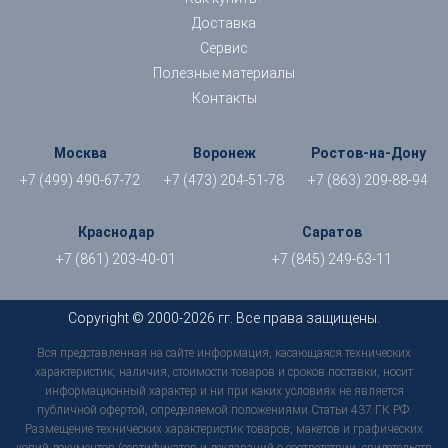
Доставка
Сервис
Полезные материалы
Контакты
Москва
Воронеж
Ростов-на-Дону
+7 (499) 490-67-72
+7 (473) 204-51-78
+7 (863) 209-88-94
Краснодар
Саратов
+7 (861) 203-40-01
+7 (845) 249-63-11
Copyright © 2000-2026 гг. Все права защищены.
Вся представленная на сайте информация, касающаяся технических
характеристик, наличия, стоимости товаров и сроков поставки, носит
информационный характер и ни при каких условиях не является
публичной офертой, определяемой положениями Статьи 437 ГК РФ.
Размещение технических характеристик товаров, макетов и графических