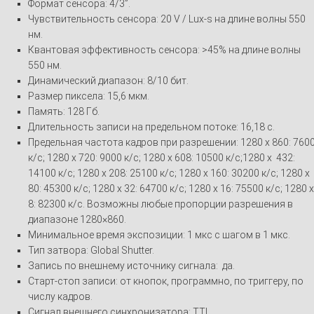
Формат сенсора: 4/3”.
Чувствительность сенсора: 20 V / Lux-s на длине волны 550
нм.
Квантовая эффективность сенсора: >45% на длине волны
550 нм.
Динамический диапазон: 8/10 бит.
Размер пиксела: 15,6 мкм.
Память: 128 Гб.
Длительность записи на предельном потоке: 16,18 с.
Предельная частота кадров при разрешении: 1280 x 860: 760
к/c; 1280 x 720: 9000 к/c; 1280 x 608: 10500 к/c;1280 x 432:
14100 к/c; 1280 x 208: 25100 к/c; 1280 x 160: 30200 к/c; 1280 x
80: 45300 к/c; 1280 x 32: 64700 к/c; 1280 x 16: 75500 к/c; 1280 x
8: 82300 к/c. Возможны любые пропорции разрешения в
диапазоне 1280×860.
Минимальное время экспозиции: 1 мкс с шагом в 1 мкс.
Тип затвора: Global Shutter.
Запись по внешнему источнику сигнала: да.
Старт-стоп записи: от кнопок, программно, по триггеру, по
числу кадров.
Сигнал внешнего синхронизатора: TTL.