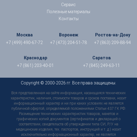
Сервис
Полезные материалы
Контакты
Москва
Воронеж
Ростов-на-Дону
+7 (499) 490-67-72
+7 (473) 204-51-78
+7 (863) 209-88-94
Краснодар
Саратов
+7 (861) 203-40-01
+7 (845) 249-63-11
Copyright © 2000-2026 гг. Все права защищены.
Вся представленная на сайте информация, касающаяся технических
характеристик, наличия, стоимости товаров и сроков поставки, носит
информационный характер и ни при каких условиях не является
публичной офертой, определяемой положениями Статьи 437 ГК РФ.
Размещение технических характеристик товаров, макетов и
графических копий документов (сертификатов и деклараций о
соответствии, свидетельств об утверждении типа СИ, Р/У на
медицинские изделия, тех. паспортов, инструкций и т. д.) носит
исключительно информационный характер, не является