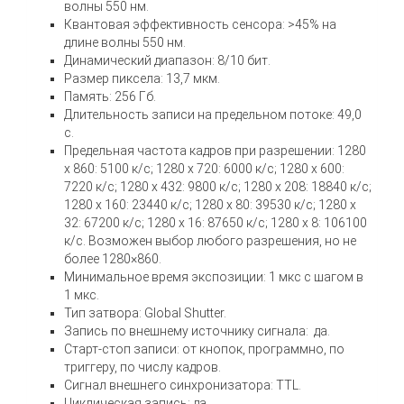
волны 550 нм.
Квантовая эффективность сенсора: >45% на
длине волны 550 нм.
Динамический диапазон: 8/10 бит.
Размер пиксела: 13,7 мкм.
Память: 256 Гб.
Длительность записи на предельном потоке: 49,0
с.
Предельная частота кадров при разрешении: 1280
x 860: 5100 к/c; 1280 x 720: 6000 к/c; 1280 x 600:
7220 к/c; 1280 x 432: 9800 к/c; 1280 x 208: 18840 к/c;
1280 x 160: 23440 к/c; 1280 x 80: 39530 к/c; 1280 x
32: 67200 к/c; 1280 x 16: 87650 к/c; 1280 x 8: 106100
к/c. Возможен выбор любого разрешения, но не
более 1280×860.
Минимальное время экспозиции: 1 мкс с шагом в
1 мкс.
Тип затвора: Global Shutter.
Запись по внешнему источнику сигнала: да.
Старт-стоп записи: от кнопок, программно, по
триггеру, по числу кадров.
Сигнал внешнего синхронизатора: TTL.
Циклическая запись: да.