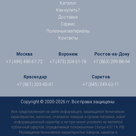
Каталог
Как купить?
Доставка
Сервис
Полезные материалы
Контакты
Москва
Воронеж
Ростов-на-Дону
+7 (499) 490-67-72
+7 (473) 204-51-78
+7 (863) 209-88-94
Краснодар
Саратов
+7 (861) 203-40-01
+7 (845) 249-63-11
Copyright © 2000-2026 гг. Все права защищены.
Вся представленная на сайте информация, касающаяся технических
характеристик, наличия, стоимости товаров и сроков поставки, носит
информационный характер и ни при каких условиях не является
публичной офертой, определяемой положениями Статьи 437 ГК РФ.
Размещение технических характеристик товаров, макетов и