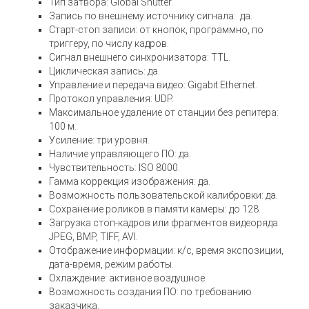
Тип затвора: Global Shutter.
Запись по внешнему источнику сигнала: да.
Старт-стоп записи: от кнопок, программно, по
триггеру, по числу кадров.
Сигнал внешнего синхронизатора: TTL.
Циклическая запись: да.
Управление и передача видео: Gigabit Ethernet.
Протокол управления: UDP.
Максимальное удаление от станции без репитера:
100 м.
Усиление: три уровня.
Наличие управляющего ПО: да.
Чувствительность: ISO 8000.
Гамма коррекция изображения: да.
Возможность пользовательской калибровки: да.
Сохранение роликов в памяти камеры: до 128.
Загрузка стоп-кадров или фрагментов видеоряда:
JPEG, BMP, TIFF, AVI.
Отображение информации: к/c, время экспозиции,
дата-время, режим работы.
Охлаждение: активное воздушное.
Возможность создания ПО: по требованию
заказчика.