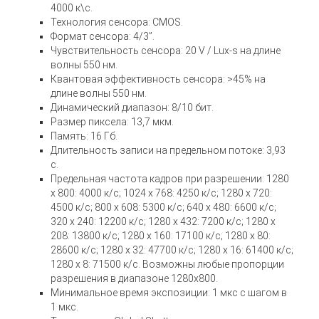
4000 к\с.
Технология сенсора: CMOS.
Формат сенсора: 4/3”.
Чувствительность сенсора: 20 V / Lux-s на длине
волны 550 нм.
Квантовая эффективность сенсора: >45% на
длине волны 550 нм.
Динамический диапазон: 8/10 бит.
Размер пиксела: 13,7 мкм.
Память: 16 Гб.
Длительность записи на предельном потоке: 3,93
с.
Предельная частота кадров при разрешении: 1280
x 800: 4000 к/c; 1024 x 768: 4250 к/c; 1280 x 720:
4500 к/c; 800 x 608: 5300 к/c; 640 x 480: 6600 к/c;
320 x 240: 12200 к/c; 1280 x 432: 7200 к/c; 1280 x
208: 13800 к/c; 1280 x 160: 17100 к/c; 1280 x 80:
28600 к/c; 1280 x 32: 47700 к/c; 1280 x 16: 61400 к/c;
1280 x 8: 71500 к/c. Возможны любые пропорции
разрешения в диапазоне 1280х800.
Минимальное время экспозиции: 1 мкс с шагом в
1 мкс.