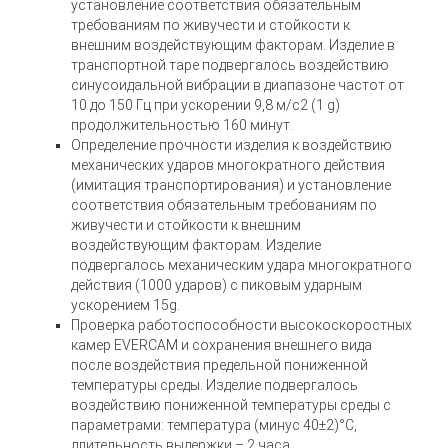
установление соответствия обязательным
требованиям по живучести и стойкости к
внешним воздействующим факторам. Изделие в
транспортной таре подвергалось воздействию
синусоидальной вибрации в диапазоне частот от
10 до 150 Гц при ускорении 9,8 м/с2 (1 g)
продолжительностью 160 минут.
Определение прочности изделия к воздействию
механических ударов многократного действия
(имитация транспортирования) и установление
соответствия обязательным требованиям по
живучести и стойкости к внешним
воздействующим факторам. Изделие
подвергалось механическим удара многократного
действия (1000 ударов) с пиковым ударным
ускорением 15g.
Проверка работоспособности высокоскоростных
камер EVERCAM и сохранения внешнего вида
после воздействия предельной пониженной
температуры среды. Изделие подвергалось
воздействию пониженной температуры среды с
параметрами: температура (минус 40±2)°С,
длительность выдержки – 2 часа.