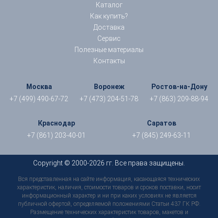
Каталог
Как купить?
Доставка
Сервис
Полезные материалы
Контакты
Москва
Воронеж
Ростов-на-Дону
+7 (499) 490-67-72
+7 (473) 204-51-78
+7 (863) 209-88-94
Краснодар
Саратов
+7 (861) 203-40-01
+7 (845) 249-63-11
Copyright © 2000-2026 гг. Все права защищены.
Вся представленная на сайте информация, касающаяся технических
характеристик, наличия, стоимости товаров и сроков поставки, носит
информационный характер и ни при каких условиях не является
публичной офертой, определяемой положениями Статьи 437 ГК РФ.
Размещение технических характеристик товаров, макетов и