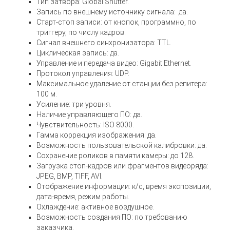
Тип затвора: Global Shutter.
Запись по внешнему источнику сигнала: да.
Старт-стоп записи: от кнопок, программно, по
триггеру, по числу кадров.
Сигнал внешнего синхронизатора: TTL.
Циклическая запись: да.
Управление и передача видео: Gigabit Ethernet.
Протокол управления: UDP.
Максимальное удаление от станции без репитера:
100 м.
Усиление: три уровня.
Наличие управляющего ПО: да.
Чувствительность: ISO 8000.
Гамма коррекция изображения: да.
Возможность пользовательской калибровки: да.
Сохранение роликов в памяти камеры: до 128.
Загрузка стоп-кадров или фрагментов видеоряда:
JPEG, BMP, TIFF, AVI.
Отображение информации: к/c, время экспозиции,
дата-время, режим работы.
Охлаждение: активное воздушное.
Возможность создания ПО: по требованию
заказчика.