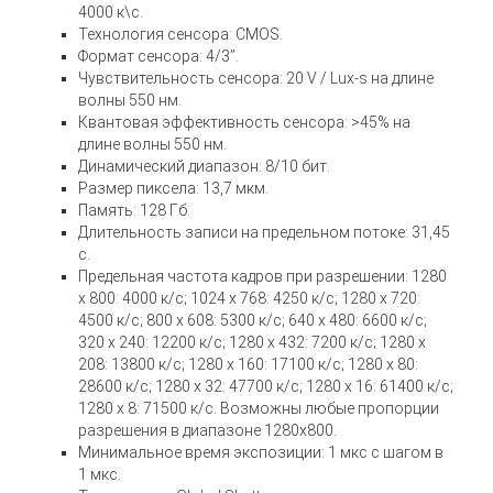
4000 к\с.
Технология сенсора: CMOS.
Формат сенсора: 4/3”.
Чувствительность сенсора: 20 V / Lux-s на длине
волны 550 нм.
Квантовая эффективность сенсора: >45% на
длине волны 550 нм.
Динамический диапазон: 8/10 бит.
Размер пиксела: 13,7 мкм.
Память: 128 Гб.
Длительность записи на предельном потоке: 31,45
с.
Предельная частота кадров при разрешении: 1280
x 800: 4000 к/c; 1024 x 768: 4250 к/c; 1280 x 720:
4500 к/c; 800 x 608: 5300 к/c; 640 x 480: 6600 к/c;
320 x 240: 12200 к/c; 1280 x 432: 7200 к/c; 1280 x
208: 13800 к/c; 1280 x 160: 17100 к/c; 1280 x 80:
28600 к/c; 1280 x 32: 47700 к/c; 1280 x 16: 61400 к/c;
1280 x 8: 71500 к/c. Возможны любые пропорции
разрешения в диапазоне 1280х800.
Минимальное время экспозиции: 1 мкс с шагом в
1 мкс.