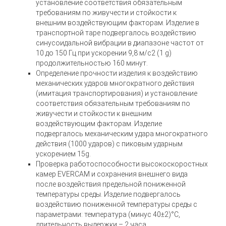
установление соответствия обязательным
требованиям по живучести и стойкости к
внешним воздействующим факторам. Изделие в
транспортной таре подвергалось воздействию
синусоидальной вибрации в диапазоне частот от
10 до 150 Гц при ускорении 9,8 м/с2 (1 g)
продолжительностью 160 минут.
Определение прочности изделия к воздействию
механических ударов многократного действия
(имитация транспортирования) и установление
соответствия обязательным требованиям по
живучести и стойкости к внешним
воздействующим факторам. Изделие
подвергалось механическим удара многократного
действия (1000 ударов) с пиковым ударным
ускорением 15g.
Проверка работоспособности высокоскоростных
камер EVERCAM и сохранения внешнего вида
после воздействия предельной пониженной
температуры среды. Изделие подвергалось
воздействию пониженной температуры среды с
параметрами: температура (минус 40±2)°С,
длительность выдержки – 2 часа.