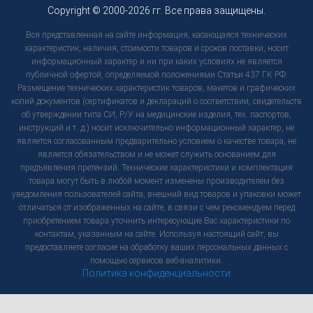
Copyright © 2000-2026 гг. Все права защищены.
Вся представленная на сайте информация, касающаяся технических
характеристик, наличия, стоимости товаров и сроков поставки, носит
информационный характер и ни при каких условиях не является
публичной офертой, определяемой положениями Статьи 437 ГК РФ.
Размещение технических характеристик товаров, макетов и графических
копий документов (сертификатов и деклараций о соответствии, свидетельств
об утверждении типа СИ, Р/У на медицинские изделия, тех. паспортов,
инструкций и т. д.) носит исключительно информационный характер, не
является согласованным предварительно условием о качестве товара, не
является обязательством и не может служить основанием для
предъявления претензий. Технические характеристики и комплектация
товара могут быть в любой момент изменены производителем без
уведомления пользователей сайта, внешний вид товаров и упаковки может
отличаться от изображенных на сайте, в связи с чем рекомендуем перед
приобретением товара уточнить интересующие Вас характеристики по
контактам, указанным на сайте. Используя настоящий сайт, вы
предоставляете согласие на обработку ваших персональных данных с
помощью сервисов веб-аналитики.
Политика конфиденциальности