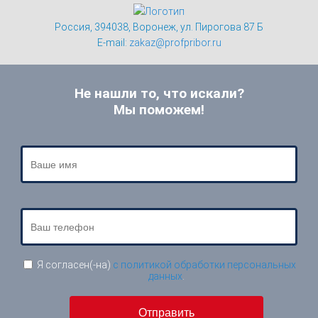
Россия, 394038, Воронеж, ул. Пирогова 87 Б
E-mail:
zakaz@profpribor.ru
Не нашли то, что искали?
Мы поможем!
Я согласен(-на)
с политикой обработки персональных
данных
.