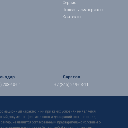
Сервис
Полезные материалы
Контакты
аснодар
Саратов
) 203-40-01
+7 (845) 249-63-11
формационный характер и ни при каких условиях не является
пий документов (сертификатов и деклараций о соответствии,
характер, не является согласованным предварительно условием о
 комплектация товара могут быть в любой момент изменены