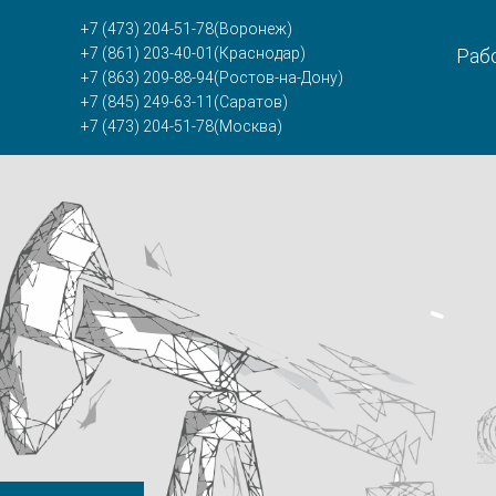
+7 (473) 204-51-78
(Воронеж)
+7 (861) 203-40-01
(Краснодар)
Рабо
+7 (863) 209-88-94
(Ростов-на-Дону)
+7 (845) 249-63-11
(Саратов)
+7 (473) 204-51-78
(Москва)