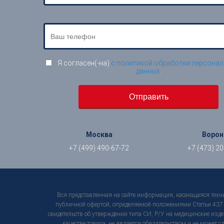
Я согласен(-на)
с политикой обработки персона
данных
.
Москва
Воро
+7 (499) 490-67-72
+7 (473) 2
Вся представленная на сайте информация, касающаяся техни
публичной офертой, определяемой положениями Статьи 437 Г
свидетельств об утверждении типа СИ, Р/У на медицинские изде
качестве товара, не является обязательством и не может