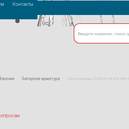
ли
Контакты
абжения
Запорная арматура
Электроприводы CLORIUS VB-30 и VBA-3
вопросам