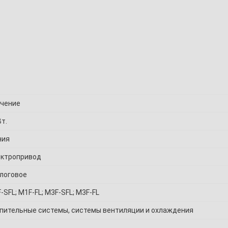
чение
Вт.
ния
ктропривод
логовое
-SFL; M1F-FL; M3F-SFL; M3F-FL
пительные системы, системы вентиляции и охлаждения