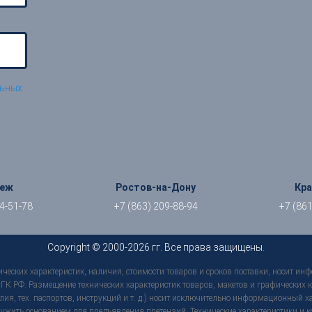
льных
неж
Ростов-на-Дону
Кр
04-51-78
+7 (863) 209-88-94
+7 (861
Copyright © 2000-2026 гг. Все права защищены.
ческих характеристик, наличия, стоимости товаров и сроков поставки, носит ин
К РФ. Размещение технических характеристик товаров, макетов и графических ко
лия, тех. паспортов, инструкций и т. д.) носит исключительно информационный 
 служить основанием для предъявления претензий. Технические характеристики и