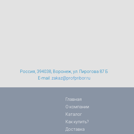
Россия, 394038, Воронеж, ул. Пирогова 87 Б
E-mail:
zakaz@profpribor.ru
Главная
О компании
Каталог
Как купить?
Доставка