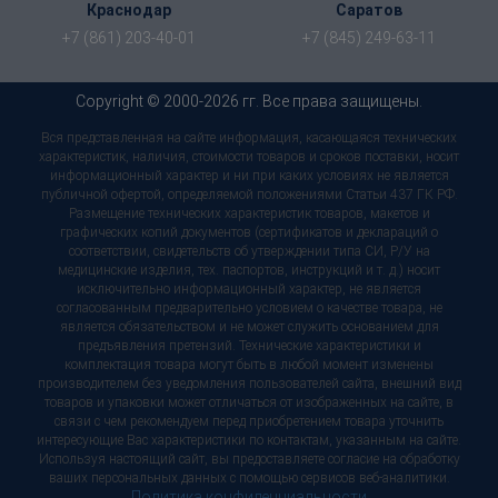
Краснодар
Саратов
+7 (861) 203-40-01
+7 (845) 249-63-11
Copyright © 2000-2026 гг. Все права защищены.
Вся представленная на сайте информация, касающаяся технических
характеристик, наличия, стоимости товаров и сроков поставки, носит
информационный характер и ни при каких условиях не является
публичной офертой, определяемой положениями Статьи 437 ГК РФ.
Размещение технических характеристик товаров, макетов и
графических копий документов (сертификатов и деклараций о
соответствии, свидетельств об утверждении типа СИ, Р/У на
медицинские изделия, тех. паспортов, инструкций и т. д.) носит
исключительно информационный характер, не является
согласованным предварительно условием о качестве товара, не
является обязательством и не может служить основанием для
предъявления претензий. Технические характеристики и
комплектация товара могут быть в любой момент изменены
производителем без уведомления пользователей сайта, внешний вид
товаров и упаковки может отличаться от изображенных на сайте, в
связи с чем рекомендуем перед приобретением товара уточнить
интересующие Вас характеристики по контактам, указанным на сайте.
Используя настоящий сайт, вы предоставляете согласие на обработку
ваших персональных данных с помощью сервисов веб-аналитики.
Политика конфиденциальности