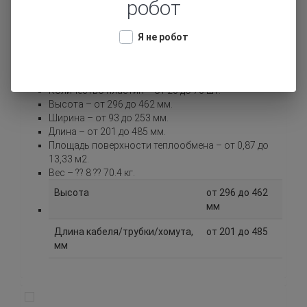
робот
Серия
XB
Я не робот
Вес
?? 8 ?? 70.4 кг
Количество пластин – от 20 до 70 шт.
Высота – от 296 до 462 мм.
Ширина – от 93 до 253 мм.
Длина – от 201 до 485 мм.
Площадь поверхности теплообмена – от 0,87 до
13,33 м2.
Вес – ?? 8 ?? 70.4 кг.
Высота
от 296 до 462
мм
Длина кабеля/трубки/хомута,
от 201 до 485
мм