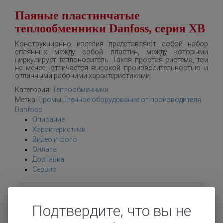
Паяные пластинчатые
теплообменники Danfoss, серия XB
Конструкционно изделия представляют собой набор
спаянных между собой пластин, между которыми
циркулирует теплоноситель. Такая простая система, тем
не менее, отличается высокой производительностью и
отличными рабочими характеристиками.
Категория:
Теплообменники
Метка:
Промышленное оборудование от производителя
Danfoss
Описание
Характеристики
Видео и фото
Оплата
Доставка
Сервис
Название
Паяные пластинчатые
оборудования
теплообменники
Подтвердите, что вы не
Производитель
Danfoss