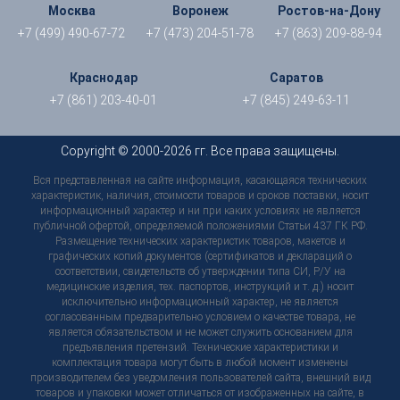
Москва
Воронеж
Ростов-на-Дону
+7 (499) 490-67-72
+7 (473) 204-51-78
+7 (863) 209-88-94
Краснодар
Саратов
+7 (861) 203-40-01
+7 (845) 249-63-11
Copyright © 2000-2026 гг. Все права защищены.
Вся представленная на сайте информация, касающаяся технических
характеристик, наличия, стоимости товаров и сроков поставки, носит
информационный характер и ни при каких условиях не является
публичной офертой, определяемой положениями Статьи 437 ГК РФ.
Размещение технических характеристик товаров, макетов и
графических копий документов (сертификатов и деклараций о
соответствии, свидетельств об утверждении типа СИ, Р/У на
медицинские изделия, тех. паспортов, инструкций и т. д.) носит
исключительно информационный характер, не является
согласованным предварительно условием о качестве товара, не
является обязательством и не может служить основанием для
предъявления претензий. Технические характеристики и
комплектация товара могут быть в любой момент изменены
производителем без уведомления пользователей сайта, внешний вид
товаров и упаковки может отличаться от изображенных на сайте, в