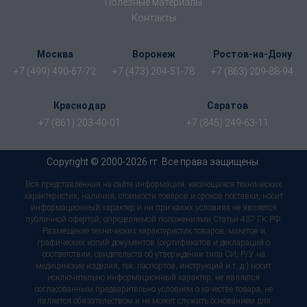
Полезные материалы
Контакты
Москва
Воронеж
Ростов-на-Дону
+7 (499) 490-67-72
+7 (473) 204-51-78
+7 (863) 209-88-94
Краснодар
Саратов
+7 (861) 203-40-01
+7 (845) 249-63-11
Copyright © 2000-2026 гг. Все права защищены.
Вся представленная на сайте информация, касающаяся технических
характеристик, наличия, стоимости товаров и сроков поставки, носит
информационный характер и ни при каких условиях не является
публичной офертой, определяемой положениями Статьи 437 ГК РФ.
Размещение технических характеристик товаров, макетов и
графических копий документов (сертификатов и деклараций о
соответствии, свидетельств об утверждении типа СИ, Р/У на
медицинские изделия, тех. паспортов, инструкций и т. д.) носит
исключительно информационный характер, не является
согласованным предварительно условием о качестве товара, не
является обязательством и не может служить основанием для