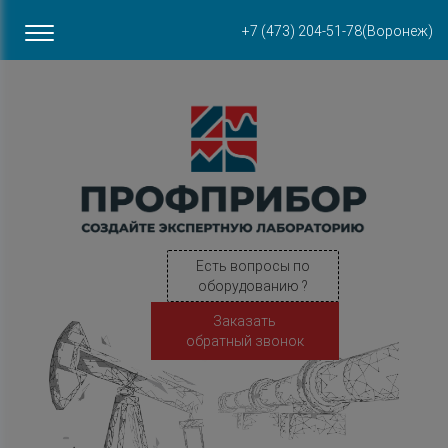
Офис в Воронеже
+7 (473) 204-51-78
(Воронеж)
ул. Пирогова, 87Б
Есть вопросы по
оборудованию ?
Заказать
обратный звонок