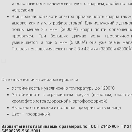
и основные соли взаимодействуют с кварцем, особенно пр
нагревании.
В инфракрасной части спектра прозрачность кварца так ж
высока, как и в ультрафиолетовой. Для излучений с длино
волны менее 3,6 мкм (36000Å) кварц почти совершенн
прозрачен. При больших длинах волн прозрачност
уменьшается, а при 5 мкм (50000Å) она уже очень мала
Полосы поглощения лежат при 3,3 и 4,3 мкм (33000 и 43000Å)
Основные технические характеристики:
Устойчивость к увеличению температуры до 1200°С
Устойчивость к агрессивным средам (щелочам, кислота
кроме фтористоводородной и ортофосфорной)
Высокая оптическая и волновая прозрачность кварца
Цвет – прозрачный.
Варианты изготавливаемых размеров по ГОСТ 2142-90 и ТУ 21
54598235-560-2001: