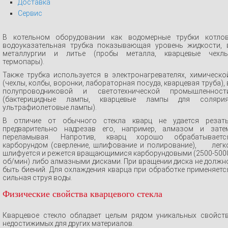
Доставка
Сервис
В котельном оборудовании как водомерные трубки котлов
водоуказательная трубка показывающая уровень жидкости, 
металлургии и литье (пробы металла, кварцевые чехлы
термопары).
Также трубка используется в электронагревателях, химическо
(чехлы, колбы, воронки, лабораторная посуда, кварцевая труба), 
полупроводниковой и светотехнической промышленност
(бактерицидные лампы, кварцевые лампы для солярия
ультрафиолетовые лампы).
В отличие от обычного стекла кварц не удается резать
предварительно надрезав его, например, алмазом и зате
переламывая. Напротив, кварц хорошо обрабатываетс
карборундом (сверление, шлифование и полирование), легк
шлифуется и режется вращающимися карборундовыми (2500-500
об/мин) либо алмазными дисками. При вращении диска не должн
быть биений. Для охлаждения кварца при обработке применяетс
сильная струя воды.
Физические свойства кварцевого стекла
Кварцевое стекло обладает целым рядом уникальных свойств
недостижимых для других материалов.