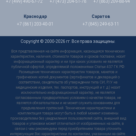
+7 (499) 490-67-72
+7 (473) 204-51-78
+7 (863) 209-88-94
Краснодар
Саратов
+7 (861) 203-40-01
+7 (845) 249-63-11
Copyright © 2000-2026 гг. Все права защищены.
Вся представленная на сайте информация, касающаяся технических
характеристик, наличия, стоимости товаров и сроков поставки, носит
информационный характер и ни при каких условиях не является
публичной офертой, определяемой положениями Статьи 437 ГК РФ.
Размещение технических характеристик товаров, макетов и
графических копий документов (сертификатов и деклараций о
соответствии, свидетельств об утверждении типа СИ, Р/У на
медицинские изделия, тех. паспортов, инструкций и т. д.) носит
исключительно информационный характер, не является
согласованным предварительно условием о качестве товара, не
является обязательством и не может служить основанием для
предъявления претензий. Технические характеристики и
комплектация товара могут быть в любой момент изменены
производителем без уведомления пользователей сайта, внешний вид
товаров и упаковки может отличаться от изображенных на сайте, в
связи с чем рекомендуем перед приобретением товара уточнить
интересующие Вас характеристики по контактам, указанным на сайте.