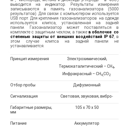
выводится на индикатор. Результаты измерения
записываются в память газоанализатора (5000
результатов). Для связи с компьютером используется
USB порт. Для крепления газоанализаторов на одежде
используется клипса, установленная на задней
панели. Газоанализатор может поставляться в
комплекте с
защитным чехлом
, а также
в оболочке
со
степенью защиты от внешних воздействий IP 67
, в
этом случае клипса на задней панели не
устанавливается.
Принцип измерения
Электрохимический,
Термокаталитический – СН
,
4
Инфракрасный – СН
СО
4,
2
Отбор пробы
Дифузионный
Сигнализация
Световая, звуковая, вибро-
Габаритные размеры,
105 x 70 x 50
мм
Питание
Аккумулятор