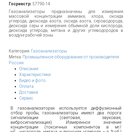
Госреестр:
57790-14
Газоанализаторы предназначены для измерения
массовой концентрации аммиака, хлора, оксида
углерода, диоксида азота, оксида азота, сероводорода,
диоксида серы и измерения объемной доли кислорода,
диоксида углерода, метана и других углеводородов в
воздухе рабочей зоны.
Категория:
Газоанализаторы
Метка:
Промышленное оборудование от производителя
Россия
Описание
Характеристики
Видео и фото
Оплата
Доставка
Сервис
В газоанализаторах используется диффузионный
отбор пробы, газоанализаторы имеют два порога
сигнализации (световая, звуковая,
вибросигнализация). Измеренное значение
концентрации (токсичных компонентов в мг/
3
м
,
кислорода, метана и диоксида углерода – в %об.)