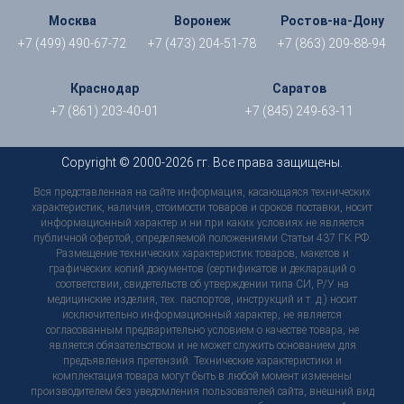
Москва
Воронеж
Ростов-на-Дону
+7 (499) 490-67-72
+7 (473) 204-51-78
+7 (863) 209-88-94
Краснодар
Саратов
+7 (861) 203-40-01
+7 (845) 249-63-11
Copyright © 2000-2026 гг. Все права защищены.
Вся представленная на сайте информация, касающаяся технических
характеристик, наличия, стоимости товаров и сроков поставки, носит
информационный характер и ни при каких условиях не является
публичной офертой, определяемой положениями Статьи 437 ГК РФ.
Размещение технических характеристик товаров, макетов и
графических копий документов (сертификатов и деклараций о
соответствии, свидетельств об утверждении типа СИ, Р/У на
медицинские изделия, тех. паспортов, инструкций и т. д.) носит
исключительно информационный характер, не является
согласованным предварительно условием о качестве товара, не
является обязательством и не может служить основанием для
предъявления претензий. Технические характеристики и
комплектация товара могут быть в любой момент изменены
производителем без уведомления пользователей сайта, внешний вид