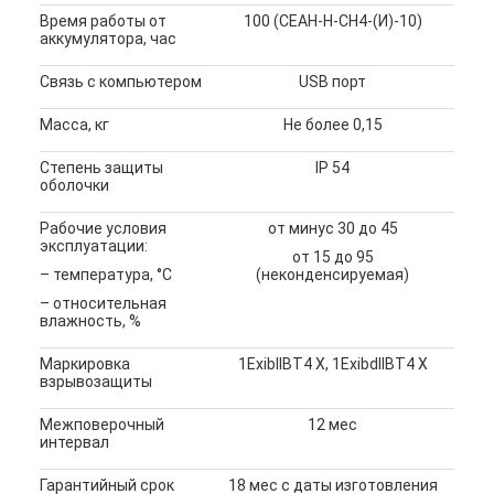
Время работы от
100 (СЕАН-Н-СН4-(И)-10)
аккумулятора, час
Связь с компьютером
USB порт
Масса, кг
Не более 0,15
Степень защиты
IP 54
оболочки
Рабочие условия
от минус 30 до 45
эксплуатации:
от 15 до 95
– температура, °С
(неконденсируемая)
– относительная
влажность, %
Маркировка
1ExibIIBT4 Х, 1ExibdIIBT4 Х
взрывозащиты
Межповерочный
12 мес
интервал
Гарантийный срок
18 мес с даты изготовления