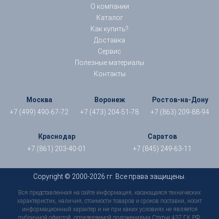
О компании
Каталог
Как купить?
Доставка
Сервис
Полезные материалы
Контакты
Москва
Воронеж
Ростов-на-Дону
+7 (499) 490-67-72
+7 (473) 204-51-78
+7 (863) 209-88-94
Краснодар
Саратов
+7 (861) 203-40-01
+7 (845) 249-63-11
Copyright © 2000-2026 гг. Все права защищены.
Вся представленная на сайте информация, касающаяся технических
характеристик, наличия, стоимости товаров и сроков поставки, носит
информационный характер и ни при каких условиях не является
публичной офертой, определяемой положениями Статьи 437 ГК РФ.