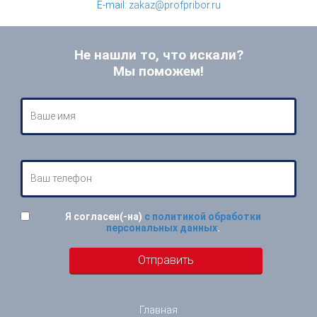
E-mail:
zakaz@profpribor.ru
Не нашли то, что искали?
Мы поможем!
Я согласен(-на)
с политикой обработки
персональных данных
.
Главная