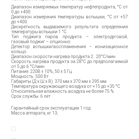
Диапазон измеряемых температур нефтепродукта, °С от
0 до +400
Диапазон измерения температуры вспышки, °С от +57
до +400
Дискретность выдаваемого результата определения
температуры вспышки 1 °C
Тип поджига паров продукта – электродуговой,
газовый поджиг – опционно
Детектор вспышки/воспламенения – ионизационное
кольцо
Диапазон скорости нагрева продукта 2…20°C/мин
Скорость нагрева продукта за 28°C до предполагаемой
от 5 до 6 °C/мин
Питание: 220В ± 10%, 50 ± 5 Гц
Мощность: 500 Вт
Габариты (Д х Ш х В): 370 мм x 370 мм x 295 мм
Температура окружающего воздуха от +15 до +35 °C
Относительная влажность воздуха не более 75 %
Срок службы 6 лет
Гарантийный срок эксплуатации 1 год
Масса аппарата, кг 13;