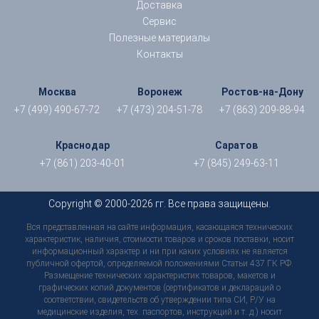
Доставка
Сервис
Полезные материалы
Контакты
Москва
Воронеж
Ростов-на-Дону
+7 (499) 490-67-72
+7 (473) 204-51-78
+7 (863) 209-88-94
Краснодар
Саратов
+7 (861) 203-40-01
+7 (845) 249-63-11
Copyright © 2000-2026 гг. Все права защищены.
Вся представленная на сайте информация, касающаяся технических
характеристик, наличия, стоимости товаров и сроков поставки, носит
информационный характер и ни при каких условиях не является
публичной офертой, определяемой положениями Статьи 437 ГК РФ.
Размещение технических характеристик товаров, макетов и
графических копий документов (сертификатов и деклараций о
соответствии, свидетельств об утверждении типа СИ, Р/У на
медицинские изделия, тех. паспортов, инструкций и т. д.) носит