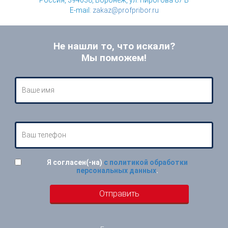
E-mail:
zakaz@profpribor.ru
Не нашли то, что искали?
Мы поможем!
Я согласен(-на)
с политикой обработки
персональных данных
.