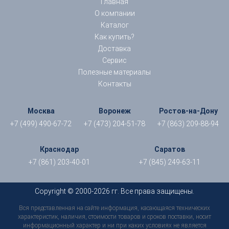
Главная
О компании
Каталог
Как купить?
Доставка
Сервис
Полезные материалы
Контакты
Москва
Воронеж
Ростов-на-Дону
+7 (499) 490-67-72
+7 (473) 204-51-78
+7 (863) 209-88-94
Краснодар
Саратов
+7 (861) 203-40-01
+7 (845) 249-63-11
Copyright © 2000-2026 гг. Все права защищены.
Вся представленная на сайте информация, касающаяся технических
характеристик, наличия, стоимости товаров и сроков поставки, носит
информационный характер и ни при каких условиях не является