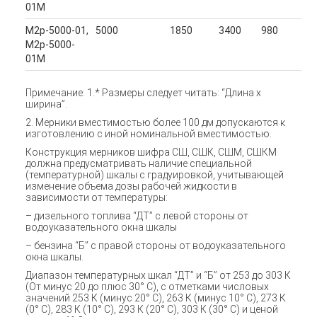
01М
М2р-5000-01,
5000
1850
3400
980
М2р-5000-
01М
Примечание: 1.* Размеры следует читать: “Длина х
ширина”.
2. Мерники вместимостью более 100 дм допускаются к
изготовлению с иной номинальной вместимостью.
Конструкция мерников шифра СШ, СШК, СШМ, СШКМ
должна предусматривать наличие специальной
(температурной) шкалы с градуировкой, учитывающей
изменение объема дозы рабочей жидкости в
зависимости от температуры:
– дизельного топлива “ДТ” с левой стороны от
водоуказательного окна шкалы
– бензина “Б” с правой стороны от водоуказательного
окна шкалы.
Диапазон температурных шкал “ДТ” и “Б” от 253 до 303 К
(От минус 20 до плюс 30° С), с отметками числовых
значений 253 К (минус 20° С), 263 К (минус 10° С), 273 К
(0° С), 283 К (10° С), 293 К (20° С), 303 К (30° С) и ценой