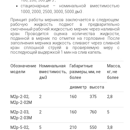
стационарные – номинальной вместимостью
1000, 2000, 2500, 3000, 5000 дм3 .
Принцип работы мерников заключается в следующем:
рабочую жидкость подают в предварительно
смоченный рабочей жидкостью мерник через наливной
кран. Проводится оценка количества жидкости,
поданной в мерник по отметке на горловине. После
заполнения мерника жидкость сливают через сливной
кран сплошной струѐй в проверяемую меру с
последующей выдержкой 1 мин на слив капель.
Обозначение
Номинальная
Габаритные
Масса,
модели
вместимость,
размеры, мм, не
кг, не
дм3
более
более
диаметр
высота
М2р-2-02,
2
160
375
2,8
М2р-2-02М
М2р-2-03,
2
160
760
5
М2р-2-03М
М2р-5-02,
5
210
550
3,8