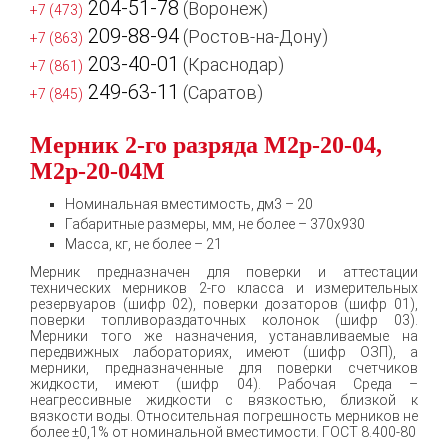
204-51-78
(Воронеж)
+7 (473)
209-88-94
(Ростов-на-Дону)
+7 (863)
203-40-01
(Краснодар)
+7 (861)
249-63-11
(Саратов)
+7 (845)
Мерник 2-го разряда М2р-20-04,
М2р-20-04М
Номинальная вместимость, дм3 – 20
Габаритные размеры, мм, не более – 370х930
Масса, кг, не более – 21
Мерник предназначен для поверки и аттестации
технических мерников 2-го класса и измерительных
резервуаров (шифр 02), поверки дозаторов (шифр 01),
поверки топливораздаточных колонок (шифр 03).
Мерники того же назначения, устанавливаемые на
передвижных лабораториях, имеют (шифр ОЗП), а
мерники, предназначенные для поверки счетчиков
жидкости, имеют (шифр 04). Рабочая Среда –
неагрессивные жидкости с вязкостью, близкой к
вязкости воды. Относительная погрешность мерников не
более ±0,1% от номинальной вместимости. ГОСТ 8.400-80