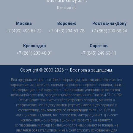
Полезные материалы
Контакты
Москва
Воронеж
Ростов-на-Дону
+7 (499) 490-67-72
+7 (473) 204-51-78
+7 (863) 209-88-94
Краснодар
Саратов
+7 (861) 203-40-01
+7 (845) 249-63-11
Copyright © 2000-2026 гг. Все права защищены.
Вся представленная на сайте информация, касающаяся технических
характеристик, наличия, стоимости товаров и сроков поставки, носит
информационный характер и ни при каких условиях не является
публичной офертой, определяемой положениями Статьи 437 ГК РФ.
Размещение технических характеристик товаров, макетов и
графических копий документов (сертификатов и деклараций о
соответствии, свидетельств об утверждении типа СИ, Р/У на
медицинские изделия, тех. паспортов, инструкций и т. д.) носит
исключительно информационный характер, не является
согласованным предварительно условием о качестве товара, не
является обязательством и не может служить основанием для