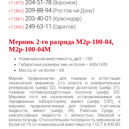
204-51-78
(Воронеж)
+7 (473)
209-88-94
(Ростов-на-Дону)
+7 (863)
203-40-01
(Краснодар)
+7 (861)
249-63-11
(Саратов)
+7 (845)
Мерник 2-го разряда М2р-100-04,
М2р-100-04М
Номинальная вместимость, дм3 – 100
Габаритные размеры, мм, не более – 600х1600
Масса, кг, не более – 68
Мерник предназначен для поверки и аттестации
технических мерников 2-го класса и измерительных
резервуаров (шифр 02), поверки дозаторов (шифр 01),
поверки топливораздаточных колонок (шифр 03).
Мерники того же назначения, устанавливаемые на
передвижных лабораториях, имеют (шифр ОЗП), а
мерники, предназначенные для поверки счетчиков
жидкости, имеют (шифр 04). Рабочая Среда –
неагрессивные жидкости с вязкостью, близкой к
вязкости воды. Относительная погрешность мерников не
более ±0,1% от номинальной вместимости. ГОСТ 8.400-80