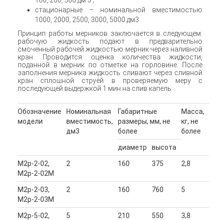
стационарные – номинальной вместимостью
1000, 2000, 2500, 3000, 5000 дм3 .
Принцип работы мерников заключается в следующем:
рабочую жидкость подают в предварительно
смоченный рабочей жидкостью мерник через наливной
кран. Проводится оценка количества жидкости,
поданной в мерник по отметке на горловине. После
заполнения мерника жидкость сливают через сливной
кран сплошной струѐй в проверяемую меру с
последующей выдержкой 1 мин на слив капель.
Обозначение
Номинальная
Габаритные
Масса,
модели
вместимость,
размеры, мм, не
кг, не
дм3
более
более
диаметр
высота
М2р-2-02,
2
160
375
2,8
М2р-2-02М
М2р-2-03,
2
160
760
5
М2р-2-03М
М2р-5-02,
5
210
550
3,8