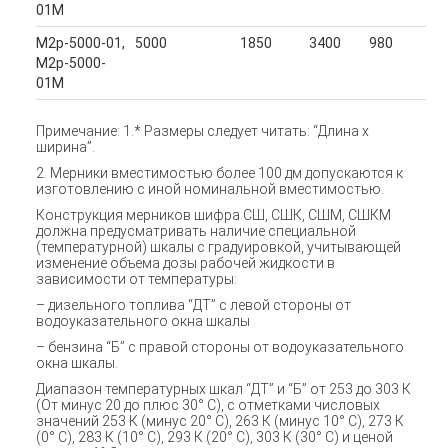
01М
М2р-5000-01,
5000
1850
3400
980
М2р-5000-
01М
Примечание: 1.* Размеры следует читать: “Длина х
ширина”.
2. Мерники вместимостью более 100 дм допускаются к
изготовлению с иной номинальной вместимостью.
Конструкция мерников шифра СШ, СШК, СШМ, СШКМ
должна предусматривать наличие специальной
(температурной) шкалы с градуировкой, учитывающей
изменение объема дозы рабочей жидкости в
зависимости от температуры:
– дизельного топлива “ДТ” с левой стороны от
водоуказательного окна шкалы
– бензина “Б” с правой стороны от водоуказательного
окна шкалы.
Диапазон температурных шкал “ДТ” и “Б” от 253 до 303 К
(От минус 20 до плюс 30° С), с отметками числовых
значений 253 К (минус 20° С), 263 К (минус 10° С), 273 К
(0° С), 283 К (10° С), 293 К (20° С), 303 К (30° С) и ценой