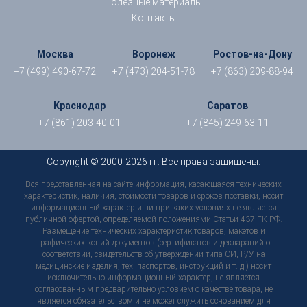
Полезные материалы
Контакты
Москва
Воронеж
Ростов-на-Дону
+7 (499) 490-67-72
+7 (473) 204-51-78
+7 (863) 209-88-94
Краснодар
Саратов
+7 (861) 203-40-01
+7 (845) 249-63-11
Copyright © 2000-2026 гг. Все права защищены.
Вся представленная на сайте информация, касающаяся технических
характеристик, наличия, стоимости товаров и сроков поставки, носит
информационный характер и ни при каких условиях не является
публичной офертой, определяемой положениями Статьи 437 ГК РФ.
Размещение технических характеристик товаров, макетов и
графических копий документов (сертификатов и деклараций о
соответствии, свидетельств об утверждении типа СИ, Р/У на
медицинские изделия, тех. паспортов, инструкций и т. д.) носит
исключительно информационный характер, не является
согласованным предварительно условием о качестве товара, не
является обязательством и не может служить основанием для