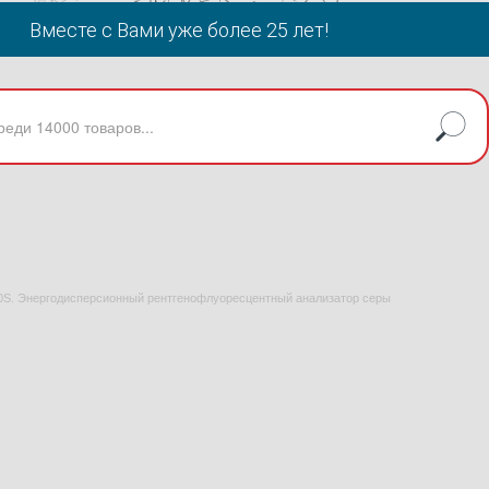
Вместе с Вами уже более 25 лет!
0S. Энергодисперсионный рентгенофлуоресцентный анализатор серы