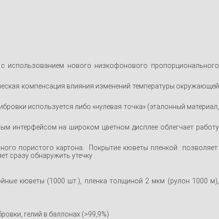
и с использованием нового низкофонового пропорционального
ическая компенсация влияния изменений температуры окружающе
ибровки используется либо «нулевая точка» (эталонный материал
ным интерфейсом на широком цветном дисплее облегчает работ
ного пористого картона. Покрытие кюветы пленкой позволяет
ет сразу обнаружить утечку .
ные кюветы (1000 шт.), пленка толщиной 2 мкм (рулон 1000 м)
овки, гелий в баллонах (>99,9%)