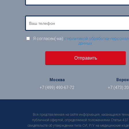
Я согласен(-на)
с политикой обработки персона
данных
.
Москва
Воро
+7 (499) 490-67-72
+7 (473) 2
Вся представленная на сайте информация, касающаяся техни
публичной офертой, определяемой положениями Статьи 437 Г
свидетельств об утверждении типа СИ, Р/У на медицинские изде