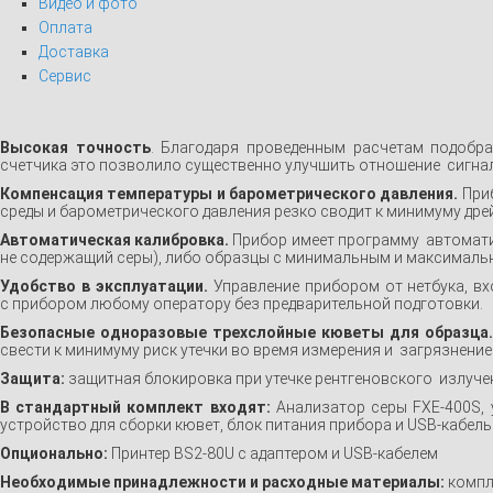
Видео и фото
Оплата
Доставка
Сервис
Высокая точность
. Благодаря проведенным расчетам подобр
счетчика это позволило существенно улучшить отношение сигнал-
Компенсация температуры и барометрического давления.
Приб
среды и барометрического давления резко сводит к минимуму дре
Автоматическая калибровка.
Прибор имеет программу автоматич
не содержащий серы), либо образцы с минимальным и максималь
Удобство в эксплуатации.
Управление прибором от нетбука, вх
с прибором любому оператору без предварительной подготовки.
Безопасные одноразовые трехслойные кюветы для образца.
свести к минимуму риск утечки во время измерения и загрязнение
Защита:
защитная блокировка при утечке рентгеновского излуче
В стандартный комплект входят:
Анализатор серы FXE-400S, 
устройство для сборки кювет, блок питания прибора и USB-кабель
Опционально:
Принтер BS2-80U с адаптером и USB-кабелем
Необходимые принадлежности и расходные материалы:
компле