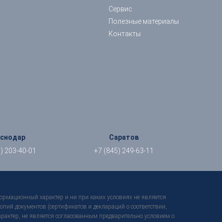
Сервис
Полезные материалы
Контакты
аснодар
Саратов
) 203-40-01
+7 (845) 249-63-11
формационный характер и ни при каких условиях не является
пий документов (сертификатов и деклараций о соответствии,
характер, не является согласованным предварительно условием о