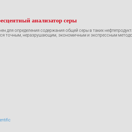
ресцентный анализатор серы
ен для определения содержания общей серы в таких нефтепродукт
тся точным, неразрушающим, экономичным и экспрессным методом
tific