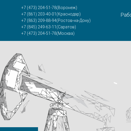
+7 (473) 204-51-78
(Воронеж)
+7 (861) 203-40-01
(Краснодар)
Рабо
+7 (863) 209-88-94
(Ростов-на-Дону)
+7 (845) 249-63-11
(Саратов)
+7 (473) 204-51-78
(Москва)