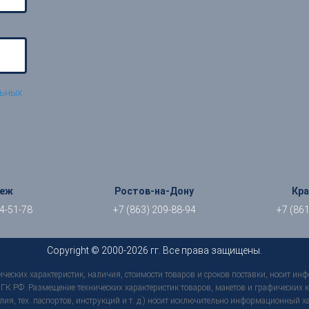
льных
неж
Ростов-на-Дону
Кр
04-51-78
+7 (863) 209-88-94
+7 (861
Copyright © 2000-2026 гг. Все права защищены.
ческих характеристик, наличия, стоимости товаров и сроков поставки, носит ин
К РФ. Размещение технических характеристик товаров, макетов и графических ко
лия, тех. паспортов, инструкций и т. д.) носит исключительно информационный 