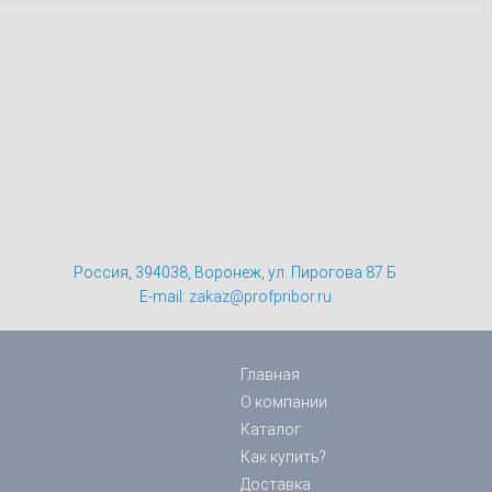
Россия, 394038, Воронеж, ул. Пирогова 87 Б
E-mail:
zakaz@profpribor.ru
Главная
О компании
Каталог
Как купить?
Доставка