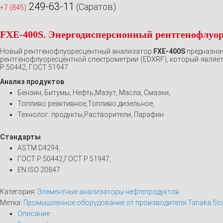
249-63-11
(Саратов)
+7 (845)
FXE-400S. Энергодисперсионный рентгенофлуо
Новый рентгенофлуоресцентный анализатор
FXE-400S
предназнач
рентгенофлуоресцентной спектрометрии (EDXRF), который являе
Р 50442, ГОСТ 51947.
Анализ продуктов
Бензин, Битумы, Нефть,Мазут, Масла, Смазки,
Топливо реактивное,Топливо дизельное,
Технолог. продукты,Растворители, Парафин
Стандарты
ASTM D4294,
ГОСТ P 50442,ГОСТ P 51947,
EN ISO 20847
Категория:
Элементные анализаторы нефтепродуктов
Метка:
Промышленное оборудование от производителя Tanaka Scien
Описание