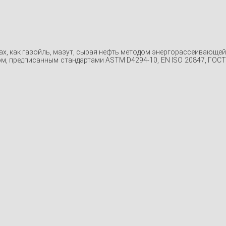
ах, как газойль, мазут, сырая нефть методом энергорассеивающей
, предписанным стандартами ASTM D4294-10, EN ISO 20847, ГОСТ