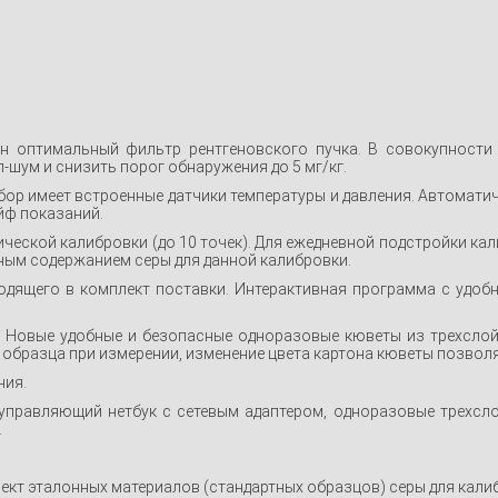
ан оптимальный фильтр рентгеновского пучка. В совокупност
шум и снизить порог обнаружения до 5 мг/кг.
ор имеет встроенные датчики температуры и давления. Автомат
йф показаний.
еской калибровки (до 10 точек). Для ежедневной подстройки кал
ным содержанием серы для данной калибровки.
одящего в комплект поставки. Интерактивная программа с удоб
Новые удобные и безопасные одноразовые кюветы из трехслой
 образца при измерении, изменение цвета картона кюветы позволя
ния.
управляющий нетбук с сетевым адаптером, одноразовые трехслой
.
кт эталонных материалов (стандартных образцов) серы для калибр