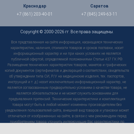
Краснодар
Саратов
+7 (861) 203-40-01
+7 (845) 249-63-11
Copyright © 2000-2026 гг. Все права защищены.
Вся представленная на сайте информация, касающаяся технических
характеристик, наличия, стоимости товаров и сроков поставки, носит
информационный характер и ни при каких условиях не является
публичной офертой, определяемой положениями Статьи 437 ГК РФ.
Размещение технических характеристик товаров, макетов и графических
копий документов (сертификатов и деклараций о соответствии, свидетельств
об утверждении типа СИ, Р/У на медицинские изделия, тех. паспортов,
инструкций и т. д.) носит исключительно информационный характер, не
является согласованным предварительно условием о качестве товара, не
является обязательством и не может служить основанием для
предъявления претензий. Технические характеристики и комплектация
товара могут быть в любой момент изменены производителем без
уведомления пользователей сайта, внешний вид товаров и упаковки может
отличаться от изображенных на сайте, в связи с чем рекомендуем перед
приобретением товара уточнить интересующие Вас характеристики по
контактам, указанным на сайте. Используя настоящий сайт, вы
предоставляете согласие на обработку ваших персональных данных с