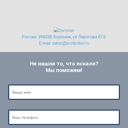
Россия, 394038, Воронеж, ул. Пирогова 87 Б
E-mail:
zakaz@profpribor.ru
Не нашли то, что искали?
Мы поможем!