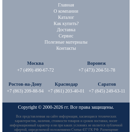
Главная
О компании
Каталог
Как купить?
Доставка
Сервис
Полезные материалы
Контакты
Москва
Воронеж
+7 (499) 490-67-72
+7 (473) 204-51-78
Ростов-на-Дону
Краснодар
Саратов
+7 (863) 209-88-94
+7 (861) 203-40-01
+7 (845) 249-63-11
Copyright © 2000-2026 гг. Все права защищены.
Вся представленная на сайте информация, касающаяся технических
характеристик, наличия, стоимости товаров и сроков поставки, носит
информационный характер и ни при каких условиях не является публичной
офертой, определяемой положениями Статьи 437 ГК РФ. Размещение