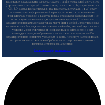
технических характеристик товаров, макетов и графических копий документов
(сертификатов и деклараций о соответствии, свидетельств об утверждении типа
СИ, Р/У на медицинские изделия, тех. паспортов, инструкций и т. д.) носит
исключительно информационный характер, не является согласованным
предварительно условием о качестве товара, не является обязательством и не
может служить основанием для предъявления претензий. Технические
характеристики и комплектация товара могут быть в любой момент изменены
производителем без уведомления пользователей сайта, внешний вид товаров и
упаковки может отличаться от изображенных на сайте, в связи с чем
рекомендуем перед приобретением товара уточнить интересующие Вас
характеристики по контактам, указанным на сайте. Используя настоящий сайт,
вы предоставляете согласие на обработку ваших персональных данных с
помощью сервисов веб-аналитики.
Политика конфиденциальности