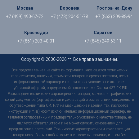
Москва
Воронеж
Ростов-на-Дону
+7 (499) 490-67-72
+7 (473) 204-51-78
+7 (863) 209-88-94
Краснодар
Саратов
+7 (861) 203-40-01
+7 (845) 249-63-11
Copyright © 2000-2026 гг. Все права защищены.
Вся представленная на сайте информация, касающаяся технических
характеристик, наличия, стоимости товаров и сроков поставки, носит
информационный характер и ни при каких условиях не является
публичной офертой, определяемой положениями Статьи 437 ГК РФ.
Размещение технических характеристик товаров, макетов и графических
копий документов (сертификатов и деклараций о соответствии, свидетельств
об утверждении типа СИ, Р/У на медицинские изделия, тех. паспортов,
инструкций и т. д.) носит исключительно информационный характер, не
является согласованным предварительно условием о качестве товара, не
является обязательством и не может служить основанием для
предъявления претензий. Технические характеристики и комплектация
товара могут быть в любой момент изменены производителем без