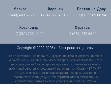
Москва
Воронеж
Ростов-на-Дону
+7 (499) 490-67-72
+7 (473) 204-51-78
+7 (863) 209-88-94
Краснодар
Саратов
+7 (861) 203-40-01
+7 (845) 249-63-11
Copyright © 2000-2026 гг. Все права защищены.
Вся представленная на сайте информация, касающаяся технических
характеристик, наличия, стоимости товаров и сроков поставки, носит
информационный характер и ни при каких условиях не является
публичной офертой, определяемой положениями Статьи 437 ГК РФ.
Размещение технических характеристик товаров, макетов и
графических копий документов (сертификатов и деклараций о
соответствии, свидетельств об утверждении типа СИ, Р/У на
медицинские изделия, тех. паспортов, инструкций и т. д.) носит
исключительно информационный характер, не является
согласованным предварительно условием о качестве товара, не
является обязательством и не может служить основанием для
предъявления претензий. Технические характеристики и
комплектация товара могут быть в любой момент изменены
производителем без уведомления пользователей сайта, внешний вид