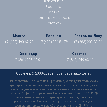
Как купить?
Доставка
Сервис
Полезные материалы
Контакты
Москва
Воронеж
Ростов-на-Дону
+7 (499) 490-67-72
+7 (473) 204-51-78
+7 (863) 209-88-94
Краснодар
Саратов
+7 (861) 203-40-01
+7 (845) 249-63-11
Copyright © 2000-2026 гг. Все права защищены.
Вся представленная на сайте информация, касающаяся технических
характеристик, наличия, стоимости товаров и сроков поставки, носит
информационный характер и ни при каких условиях не является
публичной офертой, определяемой положениями Статьи 437 ГК РФ.
Размещение технических характеристик товаров, макетов и
графических копий документов (сертификатов и деклараций о
соответствии, свидетельств об утверждении типа СИ, Р/У на