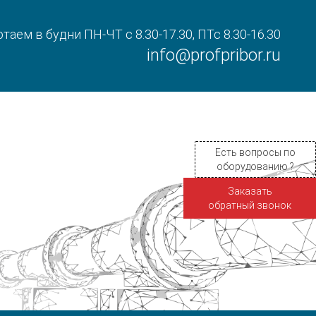
таем в будни ПН-ЧТ с 8.30-17.30, ПТс 8.30-16.30
info@profpribor.ru
Есть вопросы по
оборудованию ?
Заказать
обратный звонок