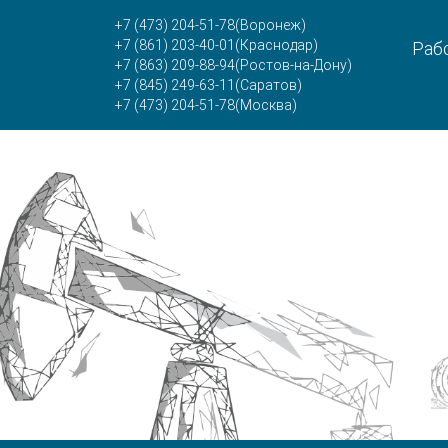
+7 (473) 204-51-78
(Воронеж)
+7 (861) 203-40-01
(Краснодар)
Рабо
+7 (863) 209-88-94
(Ростов-на-Дону)
+7 (845) 249-63-11
(Саратов)
+7 (473) 204-51-78
(Москва)