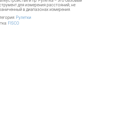
млеустройстве и пр. Рулетка – это базовый
струмент для измерения расстояний, не
раниченный в диапазонах измерения.
тегория:
Рулетки
тка:
FISCO