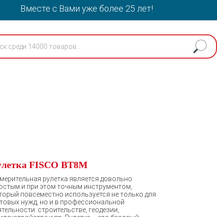
Вместе с Вами уже более 25 лет!
улетка FISCO BT8M
мерительная рулетка является довольно
остым и при этом точным инструментом,
торый повсеместно используется не только для
товых нужд, но и в профессиональной
ятельности: строительстве, геодезии,