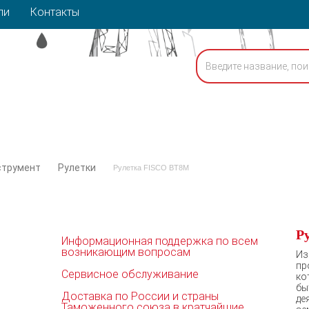
ли
Контакты
струмент
Рулетки
Рулетка FISCO BT8M
Р
Информационная поддержка по всем
возникающим вопросам
Из
пр
Сервисное обслуживание
ко
бы
Доставка по России и страны
де
Таможенного союза в кратчайшие