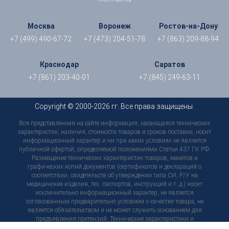
Москва
Воронеж
Ростов-на-Дону
+7 (499) 490-67-72
+7 (473) 204-51-78
+7 (863) 209-88-94
Краснодар
Саратов
+7 (861) 203-40-01
+7 (845) 249-63-11
Copyright © 2000-2026 гг. Все права защищены.
Вся представленная на сайте информация, касающаяся технических
характеристик, наличия, стоимости товаров и сроков поставки, носит
информационный характер и ни при каких условиях не является
публичной офертой, определяемой положениями Статьи 437 ГК РФ.
Размещение технических характеристик товаров, макетов и
графических копий документов (сертификатов и деклараций о
соответствии, свидетельств об утверждении типа СИ, Р/У на
медицинские изделия, тех. паспортов, инструкций и т. д.) носит
исключительно информационный характер, не является
согласованным предварительно условием о качестве товара, не
является обязательством и не может служить основанием для
предъявления претензий. Технические характеристики и
комплектация товара могут быть в любой момент изменены