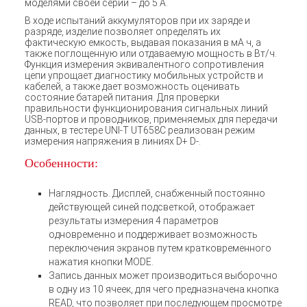
моделями своей серии – до 5 А.
В ходе испытаний аккумуляторов при их заряде и
разряде, изделие позволяет определять их
фактическую емкость, выдавая показания в мА ч, а
также поглощенную или отдаваемую мощность в Вт/ч.
Функция измерения эквивалентного сопротивления
цепи упрощает диагностику мобильных устройств и
кабелей, а также дает возможность оценивать
состояние батарей питания. Для проверки
правильности функционирования сигнальных линий
USB-портов и проводников, применяемых для передачи
данных, в тестере UNI-T UT658C реализован режим
измерения напряжения в линиях D+ D-.
Особенности:
Наглядность. Дисплей, снабженный постоянно
действующей синей подсветкой, отображает
результаты измерения 4 параметров
одновременно и поддерживает возможность
переключения экранов путем кратковременного
нажатия кнопки MODE.
Запись данных может производиться выборочно
в одну из 10 ячеек, для чего предназначена кнопка
READ, что позволяет при последующем просмотре