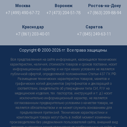
Москва
Воронеж
Ростов-на-Дону
+7 (499) 490-67-72
+7 (473) 204-51-78
+7 (863) 209-88-94
Краснодар
Саратов
+7 (861) 203-40-01
+7 (845) 249-63-11
Copyright © 2000-2026 гг. Все права защищены.
Вся представленная на сайте информация, касающаяся технических
характеристик, наличия, стоимости товаров и сроков поставки, носит
информационный характер и ни при каких условиях не является
публичной офертой, определяемой положениями Статьи 437 ГК РФ.
Размещение технических характеристик товаров, макетов и
графических копий документов (сертификатов и деклараций о
соответствии, свидетельств об утверждении типа СИ, Р/У на
медицинские изделия, тех. паспортов, инструкций и т. д.) носит
исключительно информационный характер, не является
согласованным предварительно условием о качестве товара, не
является обязательством и не может служить основанием для
предъявления претензий. Технические характеристики и
комплектация товара могут быть в любой момент изменены
производителем без уведомления пользователей сайта, внешний вид
товаров и упаковки может отличаться от изображенных на сайте, в