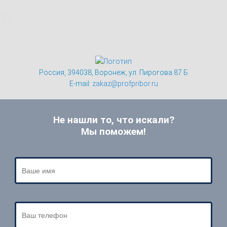
Россия, 394038, Воронеж, ул. Пирогова 87 Б
E-mail:
zakaz@profpribor.ru
Не нашли то, что искали?
Мы поможем!