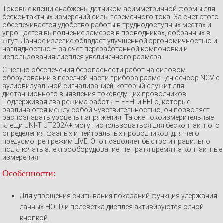
Токовые клещи снабжены датчиком асимметричной формы для
бесконтактных измерений силы переменного тока. За счет этого
обеспечивается удобство работы в труднодоступных местах и
упрощается выполнение замеров в проводниках, собранных в
жгут. Данное изделие обладает улучшенной эргономичностью и
наглядностью – за счет переработанной компоновки и
использования дисплея увеличенного размера.
С целью обеспечения безопасности работ на силовом
оборудовании в передней части прибора размещен сенсор NCV с
аудиовизуальной сигнализацией, который служит для
дистанционного выявления токоведущих проводников.
Поддерживая два режима работы – EFHi и EFLo, которые
различаются между собой чувствительностью, он позволяет
распознавать уровень напряжения. Также токоизмерительные
клещи UNI-T UT202A+ могут использоваться для бесконтактного
определения фазных и нейтральных проводников, для чего
предусмотрен режим LIVE. Это позволяет быстро и правильно
подключать электрооборудование, не тратя время на контактные
измерения.
Особенности:
Для упрощения считывания показаний функция удержания
данных HOLD и подсветка дисплея активируются одной
кнопкой.