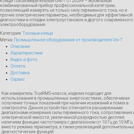
Клещи токоизмерительные UNI-T UT202A+ – мобильный
комбинированный прибор профессиональной категории,
позволяющий измерять не только силу переменного тока, но и
прочие электрические параметры, необходимые для эффективной
диагностики и отладки электроустановок и другого современного
электрооборудования.
Категория:
Токовые клещи
Метка:
Промышленное оборудование от производителя Uni-T
Описание
Характеристики
Видео и фото
Оплата
Доставка
Сервис
Как измеритель TrueRMS-класса, изделие подходит для
использования в промышленных энергосистемах, обеспечивая
получение точных показаний при наличии искажений и помех в
электросети. Данное устройство отличается расширенными
диапазонами измерения силы переменного тока, сопротивления 
электрической емкости, увеличенной разрядностью дисплея,
наличием функции частотомера с диапазоном от 10 Гц до 10 МГц
вместо режима термометра, а также реализацией дополнительны
диагностических функций.