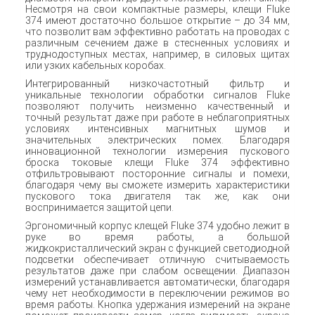
Несмотря на свои компактные размеры, клещи Fluke
374 имеют достаточно большое открытие – до 34 мм,
что позволит вам эффективно работать на проводах с
различным сечением даже в стесненных условиях и
труднодоступных местах, например, в силовых щитах
или узких кабельных коробах.
Интегрированный низкочастотный фильтр и
уникальные технологии обработки сигналов Fluke
позволяют получить неизменно качественный и
точный результат даже при работе в неблагоприятных
условиях интенсивных магнитных шумов и
значительных электрических помех. Благодаря
инновационной технологии измерения пускового
броска токовые клещи Fluke 374 эффективно
отфильтровывают посторонние сигналы и помехи,
благодаря чему вы сможете измерить характеристики
пускового тока двигателя так же, как они
воспринимается защитой цепи.
Эргономичный корпус клещей Fluke 374 удобно лежит в
руке во время работы, а большой
жидкокристаллический экран с функцией светодиодной
подсветки обеспечивает отличную считываемость
результатов даже при слабом освещении. Диапазон
измерений устанавливается автоматически, благодаря
чему нет необходимости в переключении режимов во
время работы. Кнопка удержания измерений на экране