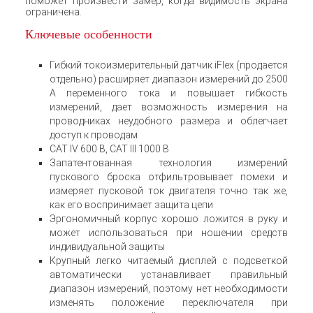
поможет произвести замер, когда видимость экрана
ограничена.
Ключевые особенности
Гибкий токоизмерительный датчик iFlex (продается
отдельно) расширяет диапазон измерений до 2500
A переменного тока и повышает гибкость
измерений, дает возможность измерения на
проводниках неудобного размера и облегчает
доступ к проводам
CAT IV 600 В, CAT III 1000 В
Запатентованная технология измерений
пускового броска отфильтровывает помехи и
измеряет пусковой ток двигателя точно так же,
как его воспринимает защита цепи
Эргономичный корпус хорошо ложится в руку и
может использоваться при ношении средств
индивидуальной защиты
Крупный легко читаемый дисплей с подсветкой
автоматически устанавливает правильный
диапазон измерений, поэтому нет необходимости
изменять положение переключателя при