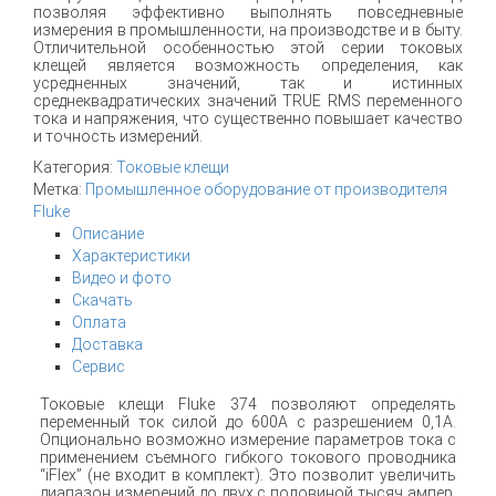
позволяя эффективно выполнять повседневные
измерения в промышленности, на производстве и в быту.
Отличительной особенностью этой серии токовых
клещей является возможность определения, как
усредненных значений, так и истинных
среднеквадратических значений TRUE RMS переменного
тока и напряжения, что существенно повышает качество
и точность измерений.
Категория:
Токовые клещи
Метка:
Промышленное оборудование от производителя
Fluke
Описание
Характеристики
Видео и фото
Скачать
Оплата
Доставка
Сервис
Токовые клещи Fluke 374 позволяют определять
переменный ток силой до 600A с разрешением 0,1А.
Опционально возможно измерение параметров тока с
применением съемного гибкого токового проводника
“iFlex” (не входит в комплект). Это позволит увеличить
диапазон измерений до двух с половиной тысяч ампер.