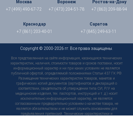
Москва
Воронеж
Ростов-на-Дону
+7 (499) 490-67-72
+7 (473) 204-51-78
+7 (863) 209-88-94
Краснодар
Саратов
+7 (861) 203-40-01
+7 (845) 249-63-11
Copyright © 2000-2026 гг. Все права защищены.
Вся представленная на сайте информация, касающаяся технических
характеристик, наличия, стоимости товаров и сроков поставки, носит
информационный характер и ни при каких условиях не является
публичной офертой, определяемой положениями Статьи 437 ГК РФ.
Размещение технических характеристик товаров, макетов и
графических копий документов (сертификатов и деклараций о
соответствии, свидетельств об утверждении типа СИ, Р/У на
медицинские изделия, тех. паспортов, инструкций и т. д.) носит
исключительно информационный характер, не является
согласованным предварительно условием о качестве товара, не
является обязательством и не может служить основанием для
предъявления претензий. Технические характеристики и
комплектация товара могут быть в любой момент изменены
производителем без уведомления пользователей сайта, внешний вид
товаров и упаковки может отличаться от изображенных на сайте, в