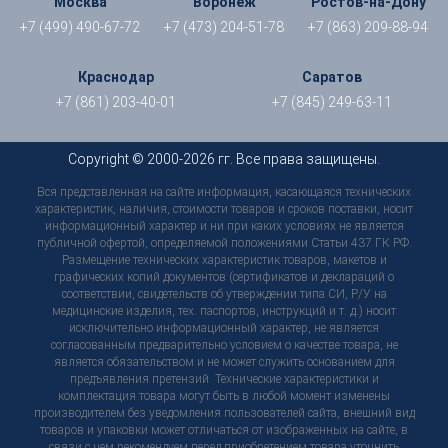
Москва
Воронеж
Ростов-на-Дону
+7 (499) 490-67-72
+7 (473) 204-51-78
+7 (863) 209-88-94
Краснодар
Саратов
+7 (861) 203-40-01
+7 (845) 249-63-11
Copyright © 2000-2026 гг. Все права защищены.
Вся представленная на сайте информация, касающаяся технических
характеристик, наличия, стоимости товаров и сроков поставки, носит
информационный характер и ни при каких условиях не является
публичной офертой, определяемой положениями Статьи 437 ГК РФ.
Размещение технических характеристик товаров, макетов и
графических копий документов (сертификатов и деклараций о
соответствии, свидетельств об утверждении типа СИ, Р/У на
медицинские изделия, тех. паспортов, инструкций и т. д.) носит
исключительно информационный характер, не является
согласованным предварительно условием о качестве товара, не
является обязательством и не может служить основанием для
предъявления претензий. Технические характеристики и
комплектация товара могут быть в любой момент изменены
производителем без уведомления пользователей сайта, внешний вид
товаров и упаковки может отличаться от изображенных на сайте, в
связи с чем рекомендуем перед приобретением товара уточнить