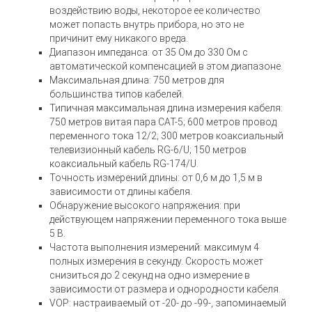
воздействию воды, некоторое ее количество
может попасть внутрь прибора, но это не
причинит ему никакого вреда.
Диапазон импеданса: от 35 Ом до 330 Ом с
автоматической компенсацией в этом диапазоне.
Максимальная длина: 750 метров для
большинства типов кабелей.
Типичная максимальная длина измерения кабеля:
750 метров витая пара CAT-5; 600 метров провод
переменного тока 12/2; 300 метров коаксиальный
телевизионный кабель RG-6/U; 150 метров
коаксиальный кабель RG-174/U.
Точность измерений длины: от 0,6 м до 1,5 м в
зависимости от длины кабеля.
Обнаружение высокого напряжения: при
действующем напряжении переменного тока выше
5 В.
Частота выполнения измерений: максимум 4
полных измерения в секунду. Скорость может
снизиться до 2 секунд на одно измерение в
зависимости от размера и однородности кабеля.
VOP: настраиваемый от -20- до -99-, запоминаемый