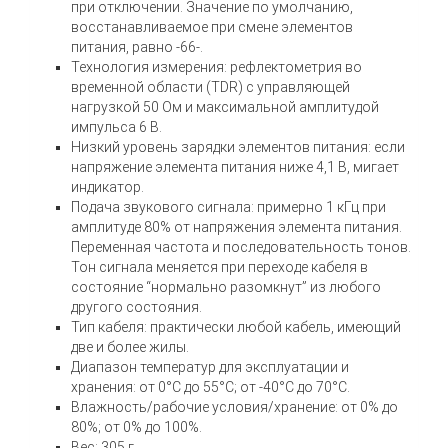
при отключении. Значение по умолчанию,
восстанавливаемое при смене элементов
питания, равно -66-.
Технология измерения: рефлектометрия во
временной области (TDR) с управляющей
нагрузкой 50 Ом и максимальной амплитудой
импульса 6 В.
Низкий уровень зарядки элементов питания: если
напряжение элемента питания ниже 4,1 В, мигает
индикатор.
Подача звукового сигнала: примерно 1 кГц при
амплитуде 80% от напряжения элемента питания.
Переменная частота и последовательность тонов.
Тон сигнала меняется при переходе кабеля в
состояние “нормально разомкнут” из любого
другого состояния.
Тип кабеля: практически любой кабель, имеющий
две и более жилы.
Диапазон температур для эксплуатации и
хранения: от 0°C до 55°C; от -40°C до 70°C.
Влажность/рабочие условия/хранение: от 0% до
80%; от 0% до 100%.
Вес: 305 г.