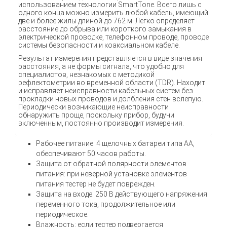
использованием технологии SmartTone. Всего лишь с
одного конца можно измерить любой кабель, имеющий
две и более жилы длиной до 762 м. Легко определяет
расстояние до обрыва или короткого замыкания в
электрической проводке, телефонном проводе, проводе
системы безопасности и коаксиальном кабеле.
Результат измерения представляется в виде значения
расстояния, а не формы сигнала, что удобно для
специалистов, незнакомых с методикой
рефлектометрии во временной области (TDR). Находит
и исправляет неисправности кабельных систем без
прокладки новых проводов и долбления стен вслепую.
Периодически возникающие неисправности
обнаружить проще, поскольку прибор, будучи
включенным, постоянно производит измерения.
Рабочее питание: 4 щелочных батареи типа AA,
обеспечивают 50 часов работы.
Защита от обратной полярности элементов
питания: при неверной установке элементов
питания тестер не будет поврежден.
Защита на входе: 250 В действующего напряжения
переменного тока, продолжительное или
периодическое.
Влажность: если тестер подвергается