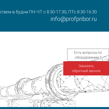
таем в будни ПН-ЧТ с 8.30-17.30, ПТс 8.30-16.30
info@profpribor.ru
Есть вопросы по
оборудованию ?
Заказать
обратный звонок