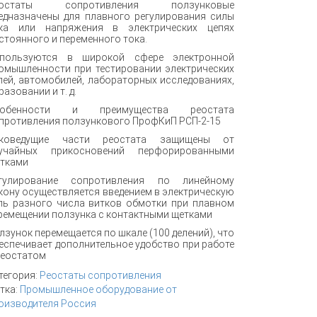
еостаты сопротивления ползунковые
едназначены для плавного регулирования силы
ка или напряжения в электрических цепях
стоянного и переменного тока.
пользуются в широкой сфере электронной
омышленности при тестировании электрических
пей, автомобилей, лабораторных исследованиях,
разовании и т. д.
собенности и преимущества реостата
противления ползункового ПрофКиП РСП-2-15
коведущие части реостата защищены от
учайных прикосновений перфорированными
тками
гулирование сопротивления по линейному
кону осуществляется введением в электрическую
пь разного числа витков обмотки при плавном
ремещении ползунка с контактными щетками
лзунок перемещается по шкале (100 делений), что
еспечивает дополнительное удобство при работе
реостатом
тегория:
Реостаты сопротивления
тка:
Промышленное оборудование от
оизводителя Россия