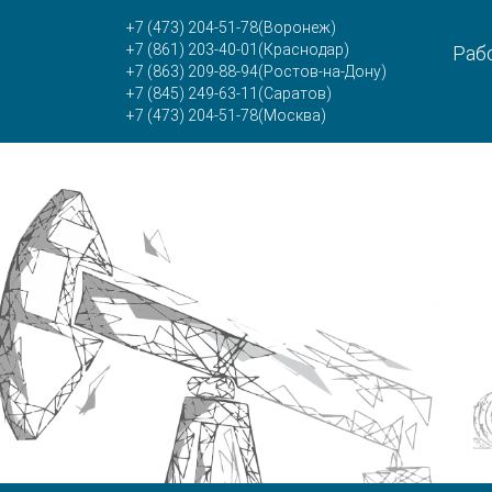
+7 (473) 204-51-78
(Воронеж)
+7 (861) 203-40-01
(Краснодар)
Рабо
+7 (863) 209-88-94
(Ростов-на-Дону)
+7 (845) 249-63-11
(Саратов)
+7 (473) 204-51-78
(Москва)