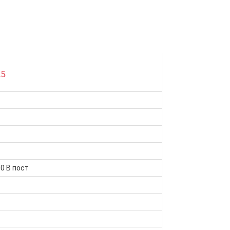
15
00 В пост