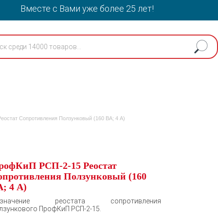
Вместе с Вами уже более 25 лет!
остат Сопротивления Ползунковый (160 ВА; 4 А)
рофКиП РСП-2-15 Реостат
опротивления Ползунковый (160
; 4 А)
азначение реостата сопротивления
лзункового ПрофКиП РСП-2-15.