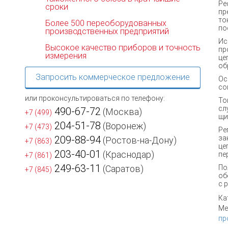
Р
сроки
пр
то
Более 500 переоборудованных
по
производственных предприятий
Ис
Высокое качество приборов и точность
пр
измерения
це
об
Запросить коммерческое предложение
О
со
или проконсультироваться по телефону:
То
сл
490-67-72
(Москва)
+7 (499)
щи
204-51-78
(Воронеж)
+7 (473)
Ре
209-88-94
за
(Ростов-на-Дону)
+7 (863)
це
203-40-01
(Краснодар)
пе
+7 (861)
249-63-11
(Саратов)
По
+7 (845)
об
с 
Ка
Ме
пр