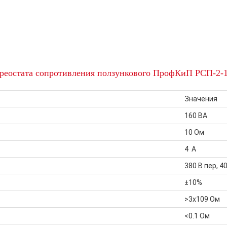
 реостата сопротивления ползункового ПрофКиП РСП-2-
Значения
160 ВА
10 Ом
4 А
380 В пер, 4
±10%
>3х109 Ом
<0.1 Ом