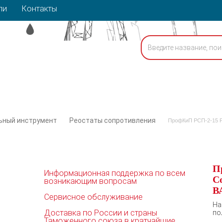
ли
Контакты
ьный инструмент
Реостаты сопротивления
ПрофКиП РСП-2-15 Ре
П
Информационная поддержка по всем
С
возникающим вопросам
ВА
Сервисное обслуживание
Н
Доставка по России и страны
по
Таможенного союза в кратчайшие